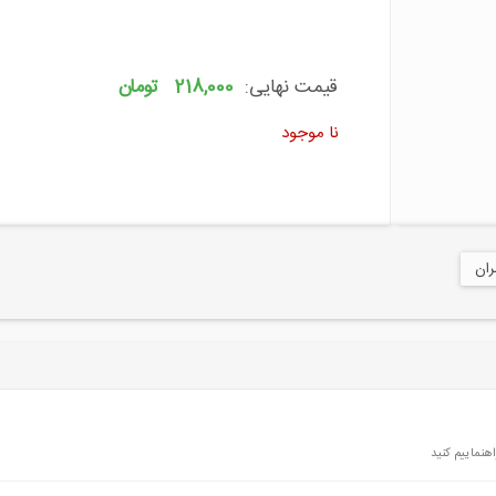
قیمت نهایی:
218,000 تومان
نا موجود
ران
هنماییم کنید