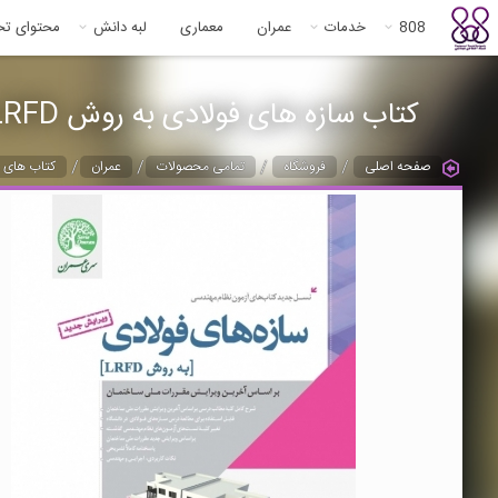
808
خدمات
عمران
معماری
لبه دانش
محتوای ت
کتاب سازه های فولادی به روش LRFD (نسل جدید- نظام مهندسی)
/
/
/
/
صفحه اصلی
فروشگاه
تمامی محصولات
عمران
کتاب های ع