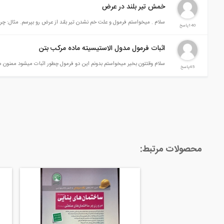
خمش تیر بلند در عرض
سلام . میخواستم فرمول و علت خم نشدن تیر بلند از عرض رو بپرسم. مثال:
140پاسخ
اثبات فرمول مدول الاستیسیته ماده مرکب بتن
سلام وقتتون بخیر میخواستم بدونم این دو فرمول چطور اثبات میشود ممنون م
45پاسخ
محصولات مرتبط: