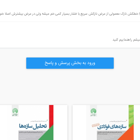
 چرا خطکش نازک معمولی از عرض نازکش سریع با فشار بسیار کمی خم میشه ولی در عرض بیشترش اصلا خم
یشم راهنماییم کنید
ورود به بخش پرسش و پاسخ