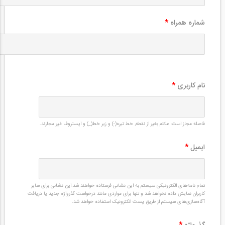
شماره همراه
*
نام کاربری
*
فاصله مجاز است؛ علائم بغیر از نقطه, خط تیره(-) و زیر خط(_) و اپستروف غیر مجازند.
ایمیل
*
تمام نامه‌های الکترونیکی سیستم به این نشانی فرستاده خواهند شد.این نشانی برای سایر
کاربران نمایش داده نخواهد شد و تنها برای مواردی مانند درخواست گذرواژه جدید یا دریافت
آگاه‌سازی‌های سیستم از طریق پست الکترونیک استفاده خواهد شد.