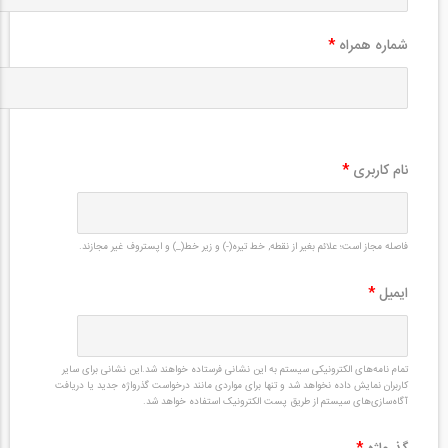
شماره همراه
*
نام کاربری
*
فاصله مجاز است؛ علائم بغیر از نقطه, خط تیره(-) و زیر خط(_) و اپستروف غیر مجازند.
ایمیل
*
تمام نامه‌های الکترونیکی سیستم به این نشانی فرستاده خواهند شد.این نشانی برای سایر
کاربران نمایش داده نخواهد شد و تنها برای مواردی مانند درخواست گذرواژه جدید یا دریافت
آگاه‌سازی‌های سیستم از طریق پست الکترونیک استفاده خواهد شد.