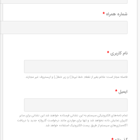
شماره همراه
*
نام کاربری
*
فاصله مجاز است؛ علائم بغیر از نقطه, خط تیره(-) و زیر خط(_) و اپستروف غیر مجازند.
ایمیل
*
تمام نامه‌های الکترونیکی سیستم به این نشانی فرستاده خواهند شد.این نشانی برای سایر
کاربران نمایش داده نخواهد شد و تنها برای مواردی مانند درخواست گذرواژه جدید یا دریافت
آگاه‌سازی‌های سیستم از طریق پست الکترونیک استفاده خواهد شد.