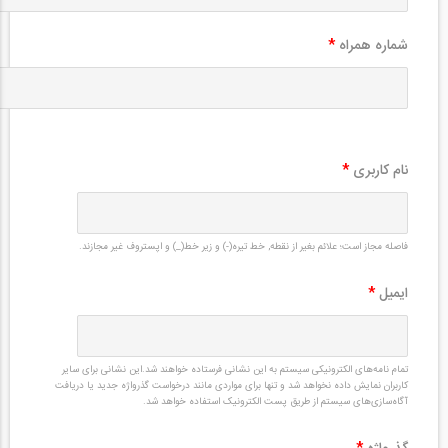
شماره همراه
*
نام کاربری
*
فاصله مجاز است؛ علائم بغیر از نقطه, خط تیره(-) و زیر خط(_) و اپستروف غیر مجازند.
ایمیل
*
تمام نامه‌های الکترونیکی سیستم به این نشانی فرستاده خواهند شد.این نشانی برای سایر
کاربران نمایش داده نخواهد شد و تنها برای مواردی مانند درخواست گذرواژه جدید یا دریافت
آگاه‌سازی‌های سیستم از طریق پست الکترونیک استفاده خواهد شد.