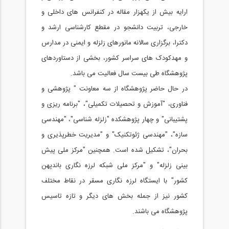
ارایه بیش از یکهزار مقاله در کنفرانس های داخلی و
خارجی، تربیت دانشجو در مقطع کارشناسی ارشد و
دکترا، برگزاری سالانه مانورهای زلزله و ایمنی در مدارس
و مهدکودک های سراسر کشور، بخشی از دستاوردهای
پژوهشگاه طی بیست سال فعالیت می باشد.
در حال حاضر پژوهشگاه از سه معاونت " پژوهشی و
فناوری، "آموزش و تحصیلات تکمیلی"، "برنامه ریزی و
پشتیبانی" و چهار پژوهشکده "زلزله شناسی"، "مهندسی
سازه"، "مهندسی ژئوتکنیک" و "مدیریت خطرپذیری و
بحران"، تشکیل شده است. همچنین "مرکز ملی پیش
بینی زلزله" و "مرکز ملی شبکه لرزه نگاری باندپهن
کشور" با ایستگاه لرزه نگاری مسقر در نقاط مختلف
کشور نیز از جمله بخش های دیگر و تازه تاسیس
پژوهشگاه می باشند.