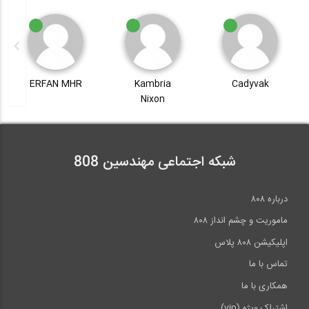
Cadyva
Kambria
ERFAN MHR
رضا خد
Nixon
شبکه اجتماعی مهندسین 808
درباره ۸۰۸
ماموریت و چشم انداز ۸۰۸
اپلیکیشن ۸۰۸ پلاس
تماس با ما
همکاری با ما
اشتراک ویژه (vip)