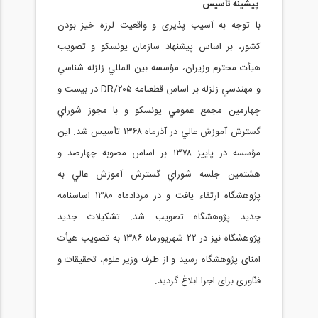
پیشینه تاسیس
با توجه به آسیب پذیری و واقعیت لرزه خیز بودن
کشور، بر اساس پيشنهاد سازمان يونسکو و تصويب
هيأت محترم وزيران، مؤسسه بين المللي زلزله شناسي
و مهندسي زلزله بر اساس قطعنامه ۲۰۵/DR در بيست و
چهارمين مجمع عمومي يونسکو و با مجوز شوراي
گسترش آموزش عالي در آذرماه ۱۳۶۸ تأسيس شد. اين
مؤسسه در پاييز ۱۳۷۸ بر اساس مصوبه چهارصد و
هشتمين جلسه شوراي گسترش آموزش عالي به
پژوهشگاه ارتقاء يافت و در مردادماه ۱۳۸۰ اساسنامه
جديد پژوهشگاه تصويب شد. تشکيلات جديد
پژوهشگاه نیز در ۲۲ شهريورماه ۱۳۸۶ به تصويب هيأت
امنای پژوهشگاه رسيد و از طرف وزیر علوم، تحقیقات و
فنّاوری برای اجرا ابلاغ گردید.