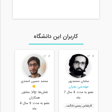
کاربران این دانشگاه
11
#:
12
#:
13
#:
سامان محمدپور
محمد حسین احمدی
مهندسی عمران
م
ال
عضو به مدت:
4 سال 7
عضو 
نقش‌ها:
Vip, مشاور,
ماه
همکاران
عضو به مدت:
9 سال 4
کارشناس رسمی دادگستری
دفتر فنی، Technical Office
نرم افزار آباکوس، ABAQUS
نرم ا
ماه
طراحی سازه،
محاسبات ، نظارت ، اجرا