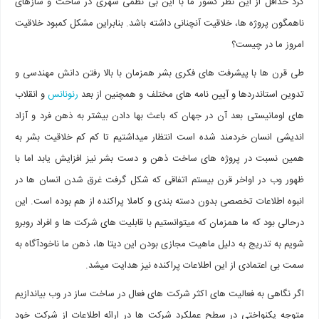
کرد حداقل از این نظر کشور ما با این بی نظمی شهری در ساخت و سازهای
ناهمگون پروژه ها، خلاقیت آنچنانی داشته باشد. بنابراین مشکل کمبود خلاقیت
امروز ما در چیست؟
طی قرن ها با پیشرفت های فکری بشر همزمان با بالا رفتن دانش مهندسی و
تدوین استاندردها و آیین نامه های مختلف و همچنین از بعد
رنونانس
و انقلاب
های اومانیستی بعد آن در جهان که باعث بها دادن بیشتر به ذهن فرد و آزاد
اندیشی انسان خردمند شده است انتظار میداشتیم تا کم کم خلاقیت بشر به
همین نسبت در پروژه های ساخت ذهن و دست بشر نیز افزایش یابد اما با
ظهور وب در اواخر قرن بیستم اتفاقی که شکل گرفت غرق شدن انسان ها در
انبوه اطلاعات تخصصی بدون دسته بندی و کاملا پراکنده از هم بوده است. این
درحالی بود که ما همزمان که میتوانستیم با قابلیت های شرکت ها و افراد روبرو
شویم به تدریج به دلیل ماهیت مجازی بودن این دیتا ها، ذهن ما ناخودآگاه به
سمت بی اعتمادی از این اطلاعات پراکنده نیز هدایت میشد.
اگر نگاهی به فعالیت های اکثر شرکت های فعال در ساخت ساز در وب بیاندازیم
متوجه یکنواختی در سطح عملکرد شرکت ها در ارائه اطلاعات از شرکت خود