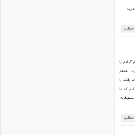
 مطلب
گرفتم با
یت
. هدفم
م باشد با
کنم که ما
 مسئولیت
 مطلب