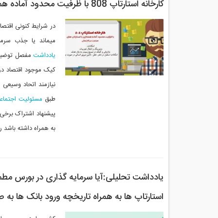
کارخانه استارتاپ 808 با ظرفیت محدود آماده همکاری با استارتاپ های صنعت ساختمان
در شرایط کنونی اقتصا
میماند یا جذب سرم
یادداشت
مفصل توضیح د
نیازمند اتحاد وسیعی 
طبق
مسئولیت اجتماع
به همراه داشته باشد را
یادداشت تحلیلی:آیا سرمایه گذاری در بورس مطم
استارتاپ ها به همراه تاریخچه ورود بانک ها ب