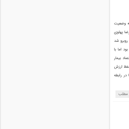
به وضعیت
مت محمدرضا پهلوی
ه 50 با مشکلاتی در اقتصاد روبرو شد
د اما با
اد بیمار
حفظ ارزش
در رابطه
 مطلب