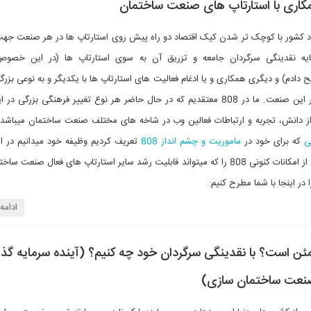
د کشور با کوچک تر شدن کیک اقتصاد دو راه پیش روی استارتاپ ها در هر صنعت جهت 
ایه نقدینگی سرگردان جامعه و تزریق آن به سوی استارتاپ ها (در این خصو
ادم) و دیگری همکاری و یا ادغام فعالیت های استارتاپ ها با یکدیگر و به نوعی بزرگ
کیک موجود اقتصاد در این صنعت. ما در 808 معتقدیم که در حال حاضر هر نوع تغییر فرهنگی بزرگ
از دانش، تجربه و ارتباطات فعالین وب در شاخه های مختلف صنعت ساختمان میباشد ا
ی
که برای خود در
ماموریت و چشم انداز 808
تعریف کردیم وظیفه خود میدانیم در ا
پیشنهاد اشتراک برخی از امکانات کنونی 808 را که میتواند قابلیت رشد سایر استارتاپ های فعال صنعت 
 در اینجا با شما مطرح کنیم:
ادامه
ئن است؟ با نقدینگی سرگردان خود چه کنیم؟ (آینده سرمایه گذا
ه صنعت ساختمان سازی)