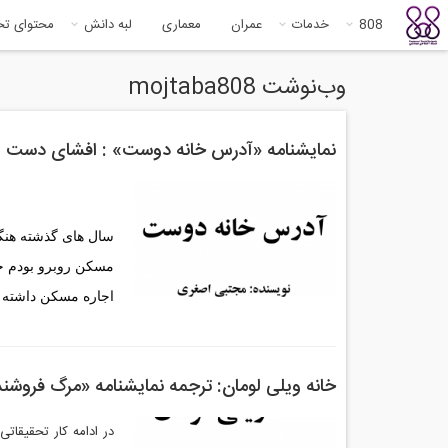
808
خدمات
عمران
معماری
لبه دانش
محتوای ت
وب‌نوشت mojtaba808
نمایشنامه «آدرس خانه دوست» : افشای دست ه
اجاره مسکن داشته ب
خانه ویلی لومان: ترجمه نمایشنامه «مرگ فروشنده»
در ادامه کار تحقیقات