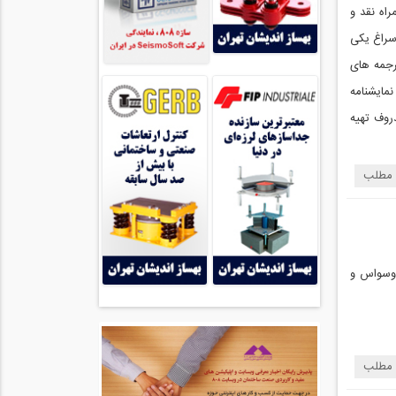
اه نقد و
سراغ یکی
رگ فروشنده از آرتور میلر تالیف ۱۹۴۷ که البته ترجمه های
مایشنامه
با کارگردانی ولکر اشلوندروف تهیه
 مطلب
ای تخصصی در سایت 808 از سال 1395 با چنین وسواس و
 مطلب