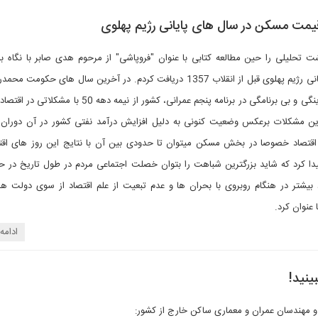
قیمت مسکن در سال های پایانی رژیم پهلوی
شت تحلیلی را حین مطالعه کتابی با عنوان "فروپاشی" از مرحوم هدی صابر با نگاه 
اقتصادی سال های پایانی رژیم پهلوی قبل از انقلاب 1357 دریافت کردم. در آخرین سال های حکو
به دلیل حجم زیاد نقدینگی و بی برنامگی در برنامه پنجم عمرانی، کشور از نیمه ده
ین مشکلات برعکس وضعیت کنونی به دلیل افزایش درآمد نفتی کشور در آن دوران بو
اقتصاد خصوصا در بخش مسکن میتوان تا حدودی بین آن با نتایج این روز های اقتص
دا کرد که شاید بزرگترین شباهت را بتوان خصلت اجتماعی مردم در طول تاریخ در 
بیشتر در هنگام روبروی با بحران ها و عدم تبعیت از علم اقتصاد از سوی دولت ها 
 عنوان کرد.
ادامه
و مهندسان عمران و معماری ساکن خارج از کشور: