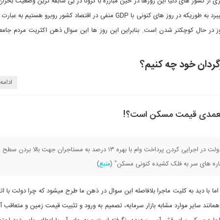
 از کشور های دنیا این روزها در حین مبارزه با کرونا در بی سابقه ترین وضعیت بحرا
خود در تاریخ به سر میبرد به طوریکه در روز های کنونی با GDP منفی در اقتصاد کشور روبرو هستی
وز در حال کوچکتر شدن است. بنابراین این روز ها این سوال ذهن اکثریت مردم جامعه 
گردان خود چه کنیم؟
ادامه
ش تعمدی قیمت مسکن است؟!
تیتر خبر: "تصمیم دولت در اجرایی کردن پرداخت وام با بهره ۱۳ درصد به مستاجران جهت بالا بردن سطح
اجاره های سر به فلک کشیده کنونی مسکن" (
منبع
)
ما با دید به کلیت ماجرا بلافاصله این سوال در ذهن ما طرح میشود که چرا دولت با ا
همانند سایر موارد مشابه بازار سرمایه، تصمیم به ورود و تثبیت قیمت زمین و متعاقب