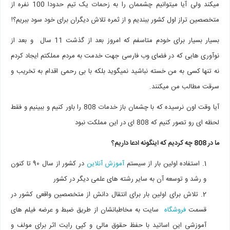
میکند ولی آیا میتوانیم چشممان را به زحمات یک تیم حدودا 100 نفره از
متخصصین تراز اول کشور ببندیم و از ثمره تلاش دیگران برای خود سود ببریم؟!
بسیار بسیار برای خودم متاسفم که امروز بعد از گذشت 11 سال و بعد از
نوآوری هایی که در فضای وب فارسی جهت خدمت به مردم مملکتم ایجاد کردم
نه تنها کسی به من خسته نباشید نمیگوید بلکه با بی رحمی اقدام به تخریب و
سرقت مطالب من میکنند.
آیا وقت اون نرسیده که با چشمان باز خدمات 808 را باور کنیم و ببینیم و فقط
لحظه ای رو تصور کنیم که 808 ای در این مملکت نبود
ما در 808 چه کردیم که اینگونه ادعا داریم؟
استفاده اولین بار از سیستم
آموزش آنلاین
در کشور از سال 90 تا کنون
و رشد و توسعه آن به سایر رشته های علمی دیگر در کشور
تلاش برای اولین بار برای انتقال دانش از متخصصین واقعی کشور در
قسمت
فروشگاه
سایت به مخاطبانشان از طریق ضبط و عرضه فیلم های
آموزشی این اساتید با حفظ حقوق مالی و کپی رایت اثر برای مولف و