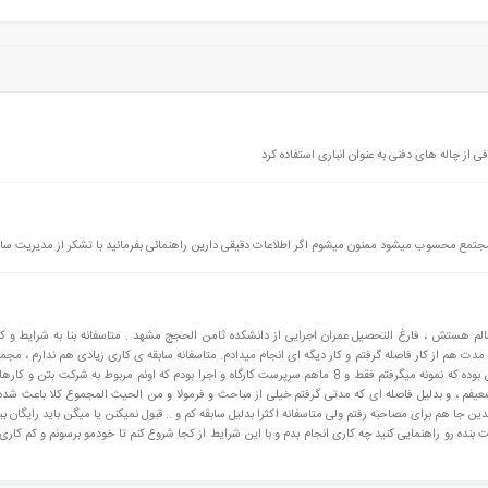
 از چاله های دفنی به عنوان انباری استفاده کرد
مجتمع محسوب میشود ممنون میشوم اگر اطلاعات دقیقی دارین راهنمائی بفرمائید با تشکر از مدیریت س
 وقت بخیر خدمت مهندسین و اساتید گرامی بنده 30 سالم هستش ، فارغ التحصیل عمران اجرایی از دانشکده ثامن الحجج مشهد . متاسفانه بنا به شرایط
 مدت هم از کار فاصله گرفتم و کار دیگه ای انجام میدادم. متاسفانه سابقه ی کاری زیادی هم ندارم ، مجم
سابقه ی کار دارم که حدود 4 ماهش مربوط به یک شرکت بتن بوده که نمونه میگرفتم فقط و 8 ماهم سرپرست کارگاه و اجرا بودم که اونم مربوط به شرکت 
ت ضعیفم ، و بدلیل فاصله ای که مدتی گرفتم خیلی از مباحث و فرمولا و من الحیث المجموع کلا باعث شد
ندین جا هم برای مصاحبه رفتم ولی متاسفانه اکثرا بدلیل سابقه کم و .. قبول نمیکنن یا میگن باید رایگان 
ه رو راهنمایی کنید چه کاری انجام بدم و با این شرایط از کجا شروع کنم تا خودمو برسونم و کم کاری 