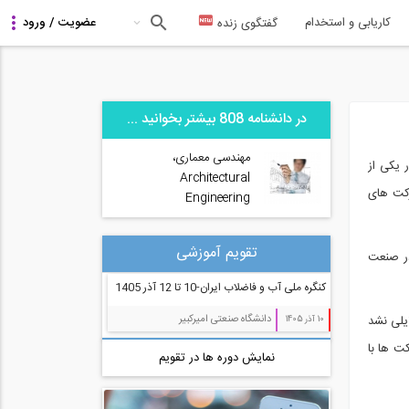
کاریابی و استخدام
گفتگوی زنده
در دانشنامه 808 بیشتر بخوانید ...
مهندسی معماری،
 یکی از
Architectural
رکت های
Engineering
تقویم آموزشی
در صنعت
کنگره ملی آب و فاضلاب ایران-10 تا 12 آذر 1405
دانشگاه صنعتی امیرکبیر
م. آن زمان به دلایلی نشد
10 آذر 1405
ت ها با
نمایش دوره ها در تقویم