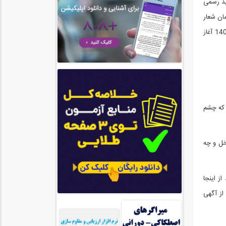
ید رسمی
مان شعار
اقلیت های کف خیابانش "بزن تا خوب میزنی" باشد و شاهد گرفتار شدن در چنین دام چرخه خشونتی باشیم که متاسفانه از کشتار خونین دی ماه 1404 آغاز
 که چشم
خل و چه
ز اینجا
از آگهی