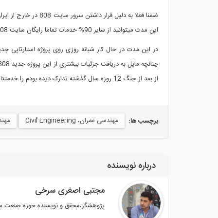
این مدت میتوانید از سایر 90% خدمات تماما رایگان سایت 808 شامل ساخت پروفایل کاربری و مشاهده بخش گالری و دانشنامه سایت استفاده فرمایید
از بعد از جنگ 12 روزه سال گذشته تدارک دیده بودم را خدمتتان ارسال کنم
مهندسی عمران، Civil Engineering
مهندسی مع
برچسب ها:
درباره نویسنده
مجتبی اصغری سرخی
پژوهشگر،محقق و نویسنده حوزه صنعت س