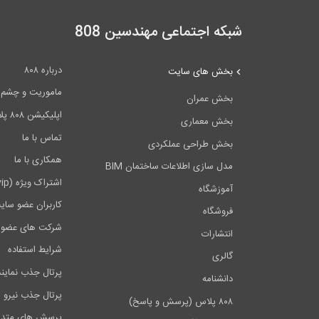
شبکه اجتماعی مهندسین 808
درباره ۸۰۸
بخش های سایت
ماموریت و چشم اندا
بخش عمران
اپلیکیشن ۸۰۸ پلاس
بخش معماری
تماس با ما
بخش طراحی عملکردی
همکاری با ما
مدل سازی اطلاعات ساختمان BIM
اشتراک ویژه (vip)
آموزشگاه
کاربران عضو سای
فروشگاه
شرکت های عضو 
انتشارات
شرایط استفاده
گالری
پرتال جذب نماین
دانشنامه
پرتال جذب نیرو
۸۰۸ پلاس (پرسش و پاسخ)
پرسش های متدا