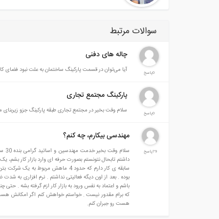
سوالات مرتبط
چاله های دفنی
آیا می‌توان در قسمت پارکینگ ساختمان به علت نبود فضای کافی
0پاسخ
پارکینگ مجتمع تجاری
سلام وقت بخیر در مجتمع تجاری طبقه پارکینگ جزو زیربنای 
0پاسخ
مهندسی بیکارم، چه کنم؟
سلام
79پاسخ
داشتم تابحال نتونستم بصورت حرفه ای وارد بازار کار بشم، یک
بوده . بعد از اون دیگه فعالیتی نداشتم . نرم افزاری به شد
باشم و اعتماد به نفس ورود به بازار کار ازم گرفته بشه . حتی چ
که برام مقدور نیست . خواستم خواهش کنم اگر امکانش هست بند
هست رو جبران کنم.