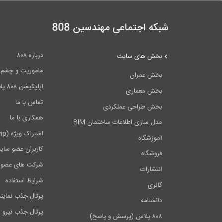
شبکه اجتماعی مهندسین 808
درباره ۸۰۸
بخش های سایت
ماموریت و چشم اندا
بخش عمران
اپلیکیشن ۸۰۸ پلاس
بخش معماری
تماس با ما
بخش طراحی عملکردی
همکاری با ما
مدل سازی اطلاعات ساختمان BIM
اشتراک ویژه (vip)
آموزشگاه
کاربران عضو سای
فروشگاه
شرکت های عضو 
انتشارات
شرایط استفاده
گالری
پرتال جذب نماین
دانشنامه
پرتال جذب نیرو
۸۰۸ پلاس (پرسش و پاسخ)