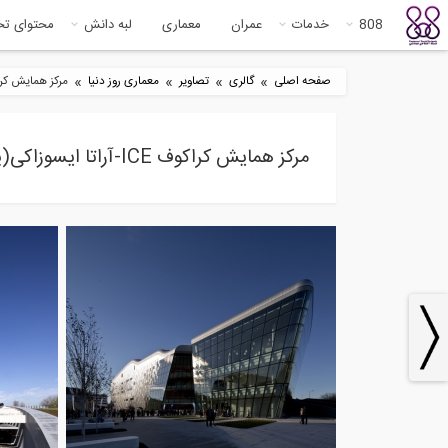
808
خدمات
عمران
معماری
لبه دانش
محتوای ت
»
»
»
»
صفحه اصلی
گالری
تصاویر
معماری روز دنیا
مرکز همایش کراکوف ICE-آراتا ایس
مرکز همایش کراکوف ICE-آراتا ایسوزاکی(پروژه2)