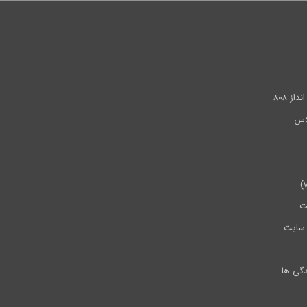
.
ز ۸۰۸
ت
سایت
دگی ها