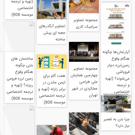
(تهیه و ترجمه
اختصاصی
موسسه 808)
مجموعه تصاویر
تصاویر آبگذرهای
سرامیک کاری
جعبه ای پیش
ساخته
گونه
ساختمان های
ر
بتنی چگونه
مجموعه تصاویر
هنگام وقوع
چهارمین همایش
هفت گام برای
یه
زمین لرزه فرومی
ملی طراحی
ایمن ماندن در
ریزند؟ (تهیه و
عملکردی در شهر
برابر زلزله (تهیه و
ترجمه اختصاصی
تهران
ترجمه اختصاصی
موسسه 808)
موسسه 808)
میر