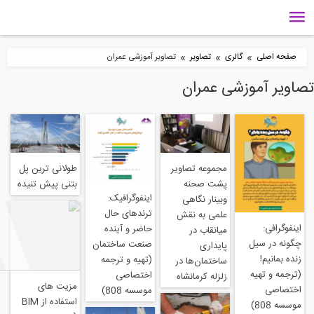
»
»
»
گالری
تصاویر
تصاویر آموزشی عمران
وزشی عمران
طولانی ترین پل
مجموعه تصاویر
بتنی پیش تنیده
پشت صحنه
اینفوگرافیک:
وبینار نگاهی
ترندهای حال
علمی به نقش
حاضر و آینده
میانقاب در
ل
صنعت ساختمان
پایداری
(تهیه و ترجمه
ساختمان‌ها در
اختصاصی
زلزله کرمانشاه
مزیت های
موسسه 808)
استفاده از BIM