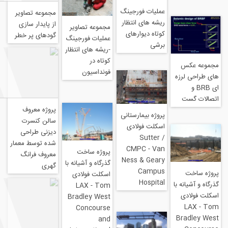
عملیات فورجینگ
مجموعه تصاویر
ریشه های انتظار
از پایدار سازی
مجموعه تصاویر
کوتاه دیوارهای
گودهای پر خطر
عملیات فورجینگ
برشی
-ریشه های انتظار
کوتاه در
فونداسیون
زه
پروژه معروف
پروژه بیمارستانی
سالن کنسرت
اسکلت فولادی
دیزنی طراحی
Sutter /
شده توسط معمار
CMPC - Van
پروژه ساخت
معروف فرانگ
Ness & Geary
گذرگاه و آشیانه با
گهری
Campus
اسکلت فولادی
Hospital
ه با
LAX - Tom
ی
Bradley West
Concourse
Br
and