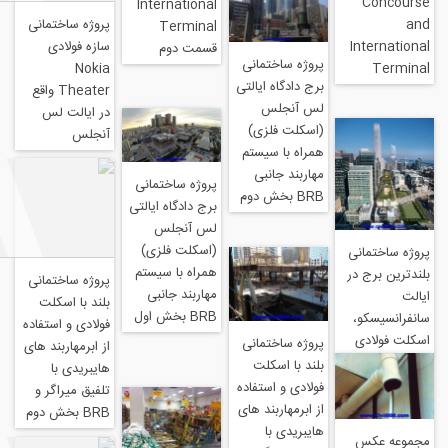
International
پروژه ساختمانی
Terminal
I
سازه فولادی
قسمت دوم
پروژه ساختمانی
Nokia
برج دادگاه ایالتی
Theater واقع
لس آنجلس
در ایالت لس
(اسکلت فلزی)
آنجلس
همراه با سیستم
مهاربند جانبی
پروژه ساختمانی
BRB بخش دوم
برج دادگاه ایالتی
لس آنجلس
(اسکلت فلزی)
نی
همراه با سیستم
در
پروژه ساختمانی
مهاربند جانبی
بلند با اسکلت
BRB بخش اول
،
فولادی و استفاده
ی
پروژه ساختمانی
از ابرمهاربند های
بلند با اسکلت
هایبریدی با
فولادی و استفاده
تلفیق میراگر و
از ابرمهاربند های
BRB بخش دوم
هایبریدی با