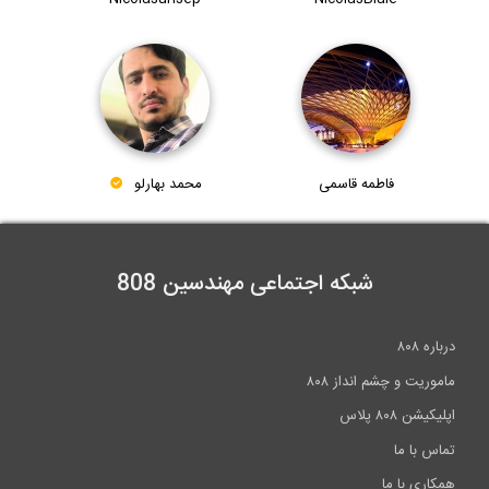
فاطمه قاسمی
محمد بهارلو
شبکه اجتماعی مهندسین 808
شم انداز ۸۰۸
ما