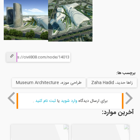
ب ها:
ید، Zaha Hadid
طراحی موزه، Museum Architecture
برای ارسال دیدگاه
وارد شوید
یا
ثبت نام کنید
.
ین موارد: