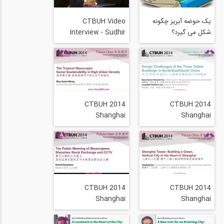
یک حوضه آبریز چگونه
CTBUH Video
شکل می گیرد؟
Interview - Sudhir
Jambhekar - Senior
Partner, FXFOWLE
Architects
CTBUH 2014
CTBUH 2014
Shanghai
Shanghai
Conference - Mun
Conference - Vincent
Summ Wong, Mun
Tse & Herbert Lam, -
Summ Wong, WOHA
Design Challenges-
The Tropical
Design Challenges of
Skyscraper
the 3 Tallest
Buildings in North
CTBUH 2014
CTBUH 2014
South China
Shanghai
Shanghai
Conference - David
Conference -
Gianotten, -The
Jianping Gu, -