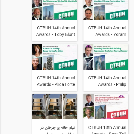
Public Meaning of
Shanghai Tower-
Skyscrapers
Building a Green,
Vertical City
CTBUH 14th Annual
CTBUH 14th Annual
Awards - Toby Blunt
Awards - Yoram
& Robert Halvorson,
Eilon & Kenneth
Burj Mohammed Bin
Lewis, One World
Rashid, Abu Dhabi
Trade Center A New
Icon for an Evolving
City
CTBUH 14th Annual
CTBUH 14th Annual
Awards - Alida Forte
Awards - Philip
Catella & Stefano
Nikandrov, Evolution
Boeri, Bosco
Tower, Evolving
Verticale, Milan
Russian Tall Building
Typologies- Evolution
Tower, Moscow
CTBUH 13th Annual
فیلم خانه ی چرخان در