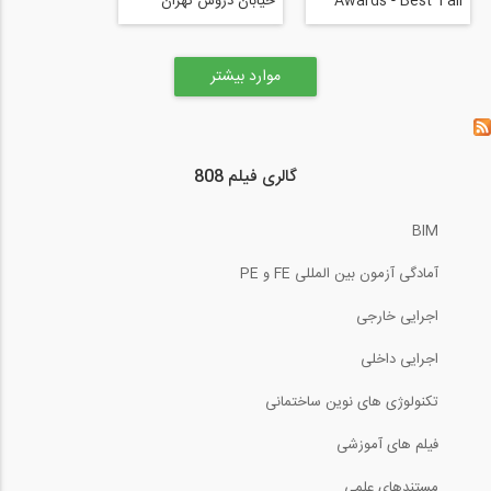
Awards - Best Tall
خیابان دروس تهران
Building Americas-
Concrete Monolith to
Green Machine- Edith
موارد بیشتر
Green-Wendell Wyatt
Federal Building
Leslie Shepherd &
James Cutler, EGWW
گالری فیلم 808
Federal Building
BIM
آمادگی آزمون بین المللی FE و PE
اجرایی خارجی
اجرایی داخلی
تکنولوژی های نوین ساختمانی
فیلم های آموزشی
مستندهای علمی