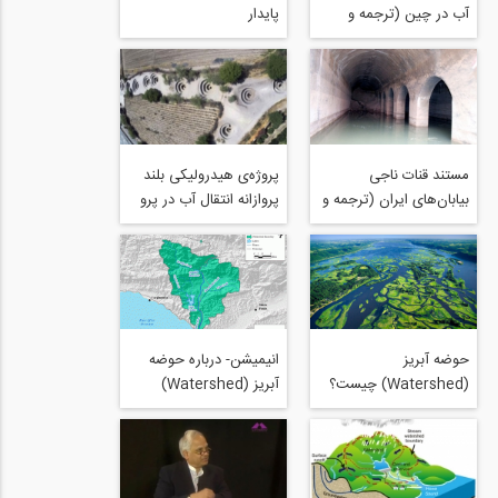
آب در چین (ترجمه و
پایدار
زیرنویس اختصاصی 808)
مستند قنات ناجی
پروژه‌ی هیدرولیکی بلند
بیابان‌های ایران (ترجمه و
پروازانه انتقال آب در پرو
زیرنویس اختصاصی 808)
(ترجمه و زیرنویس
اختصاصی 808)
حوضه آبریز
انیمیشن- درباره حوضه
(Watershed) چیست؟
آبریز (Watershed)
بیشتر بدانیم