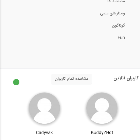
مصاحبه ها
30:08
وبینارهای علمی
آموزش جوشکاری (قسمت 6: جوشکاری در...
گوناگون
Fun
3:33
آموزش تحلیل پوش آور- پارت 5
30:50
کاربران آنلاین
مشاهده تمام کاربران
محاسبه مقدار سیمان و ماسه در مخلوط بتن
21:36
آموزش تحلیل پوش آور- پارت 6
Cadyvak
BuddyZHot
27:49