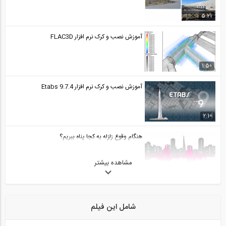
5:21
آموزش نصب و کرک نرم افزار FLAC3D
1:50
آموزش نصب و کرک نرم افزار Etabs 9.7.4
2:10
هنگام وقوع زلزله به کجا پناه ببریم؟
مشاهده بیشتر
1:01
فیلم آموزش تکلا استراکچر به زبان انگلیسی
شامل این فیلم
62:53