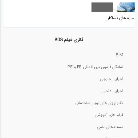
آموزش جوشکاری (قسمت ۱: اصول اولیه)
4
فیلم
سازه های فضاکار
13:06
آموزش جوشکاری (قسمت 2: ایمنی در
گالری فیلم 808
جوشکاری...
BIM
14:05
آمادگی آزمون بین المللی FE و PE
آموزش تحلیل پوش آور- پارت 2
اجرایی خارجی
30:40
اجرایی داخلی
آموزش جوشکاری (قسمت 4: مهره چینی جوش)
تکنولوژی های نوین ساختمانی
فیلم های آموزشی
3:37
مستندهای علمی
آموزش تحلیل پوش آور- پارت 4