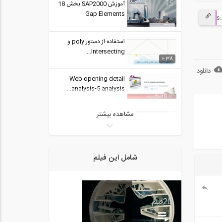
آموزش SAP2000 بخش 18
Gap Elements
استفاده از دستور poly و
Intersecting...
0:38
دانلود
Web opening detail
analysis-5 analysis...
مشاهده بیشتر
قسمت هفتم بخش اصول
طراحی نما مبحث...
3:00
آموزش SAP2000 بخش 20
شامل این فیلم
Nonlinear Shear...
نحوه وارد نمودن خطوط شبکه
20
فیلم
از برنامه...
1:34