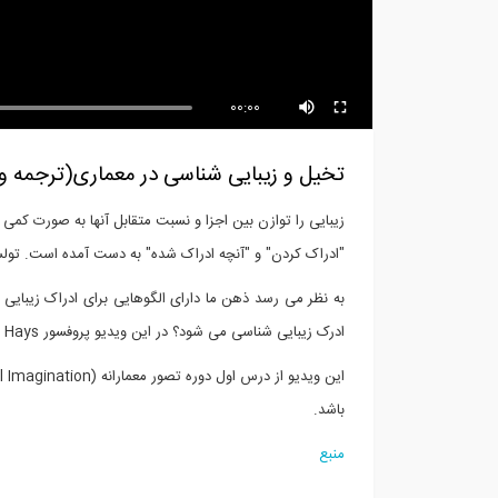
آموزش SAP2000 بخش 18 Gap
g...
Elements
00:00
تخیل و زیبایی شناسی در معماری(ترجمه و ز
زیبایی را توازن بین اجزا و نسبت متقابل آنها به صورت کمی و
"ادراک کردن" و "آنچه ادراک شده" به دست آمده است. تولست
به نظر می رسد ذهن ما دارای الگوهایی برای ادراک زیبای
ادرک زیبایی شناسی می شود؟ در این ویدیو پروفسور Michael Hays نقش تخیل را در زیبایی شناسی معمارانه به زیبایی شرح خواهد دارد.
این ویدیو از درس اول دوره تصور معمارانه (Architectural Imagination) خدمت شما عرضه می شود که ارائه ای از
باشد.
منبع