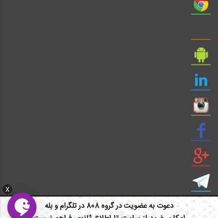
X
دعوت به عضویت در گروه 808 در تلگرام و بله