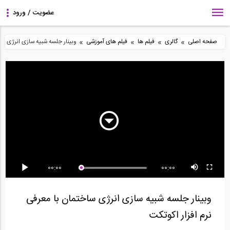
»
»
»
»
صفحه اصلی
گالری
فیلم ها
فیلم های آموزشی
وبینار جلسه شبیه سازی انرژی ساخ
8:43
26:27
8:42
مراحل ساخت یک ویلای
طراحی شالوده مرکب در
ساخت دیوار با بلوک های
شناور
نرم افزار CSI SAFE...
بتنی (ترجمه و...
14:36
59:23
3:20
00:00
00:00
نحوه تعریف سقف وافل و
وبینار طراحی فولاد
مدل سازی راه پله در
دیدن ریب‌های آن...
ساختمانی
ETABS 2016
وبینار جلسه شبیه سازی انرژی ساختمان با معرفی
نرم افزار اکوتکت