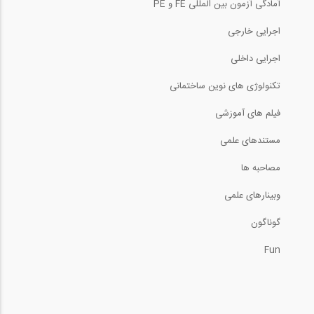
آمادگی آزمون بین المللی FE و PE
آموزش تسلیح خاک- پارت دوم
اجرایی خارجی
50:51
اجرایی داخلی
روش نیرو- قسمت دوم (ترجمه و دوبله...
تکنولوژی های نوین ساختمانی
فیلم های آموزشی
11:37
مستندهای علمی
آموزش تسلیح خاک- پارت پنجم
مصاحبه ها
48:43
وبینارهای علمی
آموزش گام به گام طراحی یک تیر مستطیلی
گوناگون
Fun
5:38
روش ساخت دیوار دیافراگمی