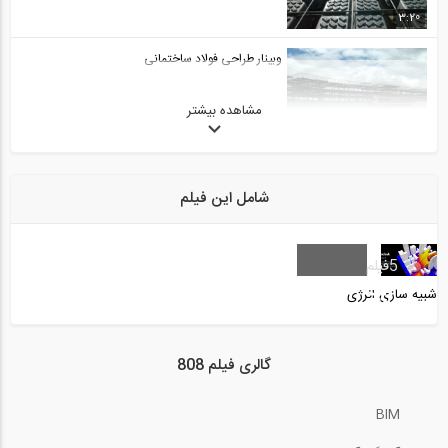
3:20
وبینار طراحی فولاد ساختمانی
مشاهده بیشتر
59:23
مدل سازی راه پله در ETABS 2016
شامل این فیلم
14:36
آموزش گام به گام اجرای ساختمان- گام صفر...
5
فیلم
شبیه سازی انرژی
57:50
بخش سوم سخنرانی پروفسور هشاش در مورد...
گالری فیلم 808
BIM
19:03