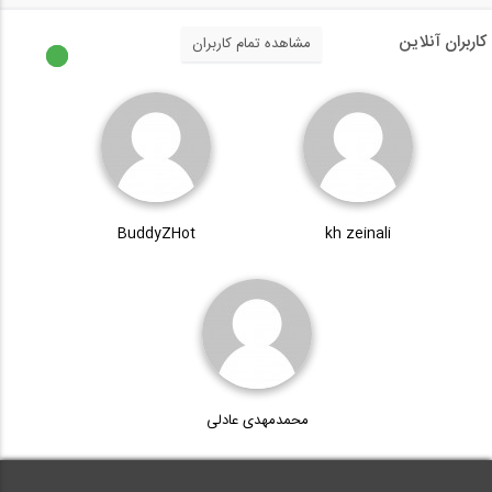
5:36
کاربران آنلاین
مشاهده تمام کاربران
چگونه میلگردها را به هم متصل کنیم؟
2:31
تحلیل تیرها تحت بارهای گسترده مختلف-...
BuddyZHot
kh zeinali
6:49
محمدمهدی عادلی