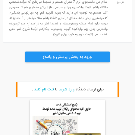
سلام.من دانشجوی ترم 7 عمران هستم.و شدیدا نیازدارم که درآمدشخصی
0پاسخ
داشته باشم اتوکد واکسل و ورد و طراحی فاز1 پلان معماری هم تا حدودی
آشنا هستم.چه توصیه ای دارید که بتونم کارپیداکنم چه مهارتهایی یادبگیرم
که درکمترین زمان بشه حداقل درامدی داشته باشم مثلا درکمتر از 3 ماه اینکه
درسم داره تمام میشه وصفرهستم و شدیدا نیاز ب درامددارم منو ترسونده
واسترس بدی بهم واردکرده گیجم ونمیدونم چکارکنم ازکجا شروع کنم حتی
شده ماهی1تومنم دربیارم خوبه برای شروع
ورود به بخش پرسش و پاسخ
برای ارسال دیدگاه
وارد شوید
یا
ثبت نام کنید
.