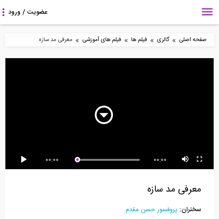
»
»
»
»
صفحه اصلی
گالری
فیلم ها
فیلم های آموزشی
معرفی مد سازه
4:47
95:56
27:49
آموزش تحلیل پوش آور-
طراحی اعضا در پیچش
چالش های طراحی و
پارت 6
اجرای ساختمان های...
5:50
102:44
4:16
00:00
00:00
آموزش جوشکاری (قسمت
آموزش مقدماتی نرم افزار
سیستم دال های دو طرفه
9: بازرسی جوش گوشه...
ETABS 2016-...
بتن مسلح، طراحی...
معرفی مد سازه
سخنران:
پروفسور حسن مقدم