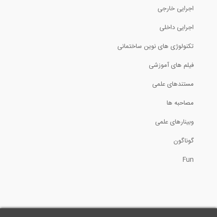
اجرایی خارجی
30:17
اجرایی داخلی
طراحی فولادهای ضدزنگ سازه‌ای- قسمت دوم
تکنولوژی های نوین ساختمانی
فیلم های آموزشی
92:21
مستندهای علمی
چالش های طراحی و اجرای ساختمان های...
مصاحبه ها
5:24
وبینارهای علمی
اقدامات لازم حین وقوع زلزله -پارت 2:...
گوناگون
Fun
1:43
آموزش مقدماتی نرم افزار ETABS 2016-...
94:41