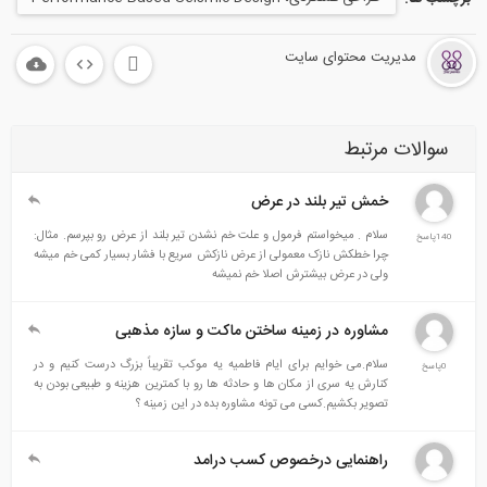
مدیریت محتوای سایت
سوالات مرتبط
خمش تیر بلند در عرض
سلام . میخواستم فرمول و علت خم نشدن تیر بلند از عرض رو بپرسم. مثال:
140پاسخ
چرا خطکش نازک معمولی از عرض نازکش سریع با فشار بسیار کمی خم میشه
ولی در عرض بیشترش اصلا خم نمیشه
مشاوره در زمینه ساختن ماکت و سازه مذهبی
سلام.می خوایم برای ایام فاطمیه یه موکب تقریباً بزرگ درست کنیم و در
0پاسخ
کنارش یه سری از مکان ها و حادثه ها رو با کمترین هزینه و طبیعی بودن به
تصویر بکشیم.کسی می تونه مشاوره بده در این زمینه ؟
راهنمایی درخصوص کسب درامد