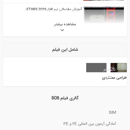
آموزش مقدماتی نرم افزار ETABS 2016-...
مشاهده بیشتر
102:44
سیستم دال های دو طرفه بتن مسلح، طراحی...
شامل این فیلم
5:50
آموزش نرم افزار دیزاین بیلدر انگلستان...
26
فیلم
طراحی عملکردی
3:48
سازه های تنسگریتی (ترجمه و دوبله...
گالری فیلم 808
BIM
2:55
آمادگی آزمون بین المللی FE و PE
آموزش مقدماتی نرم افزار ETABS 2016-...