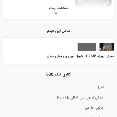
مشاهده بیشتر
1:38
آزمایش داخل کارگاهی بتن خود تراکم شونده...
شامل این فیلم
1:42
بامبو، جایگزین فولاد در قرن 21
3
فیلم
معرفی پروژه HZMB - طویل ترین پل کابلی جهان
12:59
تاثیر فوق العاده فوق روان کننده در...
گالری فیلم 808
BIM
0:56
آمادگی آزمون بین المللی FE و PE
ایده های ساده برای ساختمان های نوآور
اجرایی خارجی
18:28