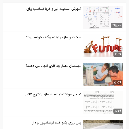
آموزش استاتيك، تير و خرپا (مناسب برای...
195:00
ساخت و ساز در آینده چگونه خواهد بود؟
2:31
مهندسان معمار چه کاری انجام می دهند؟
5:59
تحليل سوالات ديناميك سازه (دكتري ٩٧-...
8:29
بتن ریزی یکنواخت فونداسیون و دال