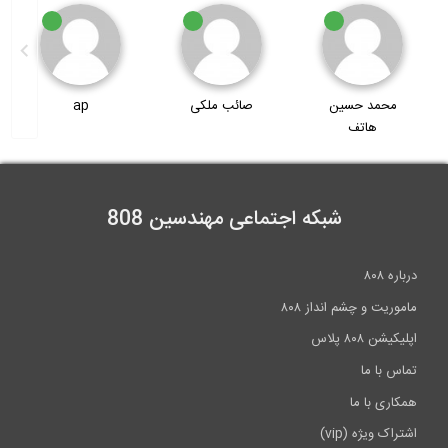
5:34
آموزش تحلیل پوش آور- پارت 3
صائب ملکی
ap
alirezakhan
28:59
شبکه اجتماعی مهندسین 808
درباره ۸۰۸
ماموریت و چشم انداز ۸۰۸
اپلیکیشن ۸۰۸ پلاس
تماس با ما
همکاری با ما
اشتراک ویژه (vip)