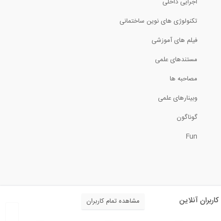
اجرایی داخلی
معرفی Autodesk LIVE
تکنولوژی های نوین ساختمانی
فیلم های آموزشی
3:02
مستندهای علمی
انیمیشن سه بعدی مقاوم سازی و بهسازی...
مصاحبه ها
18:21
وبینارهای علمی
اولین متروی جهان چگونه ساخته شد؟
گوناگون
Fun
4:57
آموزش تحلیل پوش آور- پارت 1
34:10
کاربران آنلاین
مشاهده تمام کاربران
طراحی دال پس کشیده دو طرفه