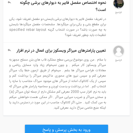
نحوه اختصاص مفصل فایبر به دیوارهای برشی چگونه
است؟
0پاسخ
در تعریف مفصل فایبر به دیوارهای برشی بایستی دو مفصل تعریف شود، یکی
برای مقطع بتنی و یکی برای میلگردها. مشخصات مفصل میلگردها بایستی
به چه صورت باشد؟ در صورت انتخاب گزینه specified rebar layout
تنظیمات باید چطور تعریف شود؟
تعيين پارامترهای میراگر ویسکوز برای اعمال در نرم افزار
با سلام . من روی موضوع بررسی سطح عملکرد قاب های بتن مسلح مجهز به
3پاسخ
میراگر ویسکوز کار میکنم . و چون نمیخوام زیاد وارد مسایل ریاضی و
معادلات طراحی میراگر ها بشم . میخوام از طریق ازمون خطا یک میراگر
معرفی کنم و سپس نیرو های محوری ماکزیمم میراگر را برداشت کنم و
سپس از یک کاتالوک اماده از میراگر های موجود میراگ متناسب با سازه را
انتخاب کنم . اما در برداشت و بدست اوردن و محاسبه پارامتر های میراگر که
باید به نرم افزار سپ 2000 معرفی کنم مشکل دارم از جمله توان میراگر (a)
و سختی میراگر و ضریب میرایی میراگر . اگر ممکن هست خواهش میکنم
به من کمک کنید . حتی اگر کاتالوگ مناسب در این مورد در دسترس دارید یا
اینکه منبع خاصی سراغ دارید معرفی کنید.
ورود به بخش پرسش و پاسخ