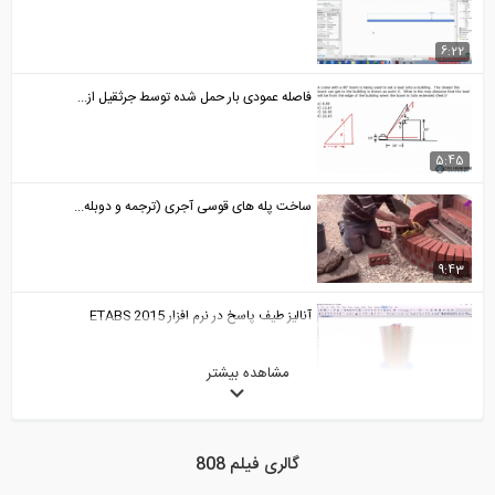
6:22
فاصله عمودی بار حمل شده توسط جرثقیل از...
5:45
ساخت پله های قوسی آجری (ترجمه و دوبله...
9:43
آنالیز طیف پاسخ در نرم افزار ETABS 2015
مشاهده بیشتر
17:44
نکاتی از سازه های فضاکار از زبان...
گالری فیلم 808
4:07