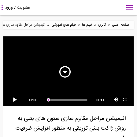
»
»
»
»
صفحه اصلی
گالری
فیلم ها
فیلم های آموزشی
انیمیشن مراحل مقاوم سازی ستون 
5:45
6:22
3:40
ساخت یک ویلای بتن
متریال گذاری در Revit-
فاصله عمودی بار حمل
مسلح
قسمت اول
شده توسط جرثقیل از...
4:07
17:44
9:43
00:00
00:00
ساخت پله های قوسی
آنالیز طیف پاسخ در نرم
نکاتی از سازه های فضاکار
آجری (ترجمه و دوبله...
افزار ETABS 2015
از زبان...
انیمیشن مراحل مقاوم سازی ستون های بتنی به
روش ژاکت بتنی تزریقی به منظور افزایش ظرفیت