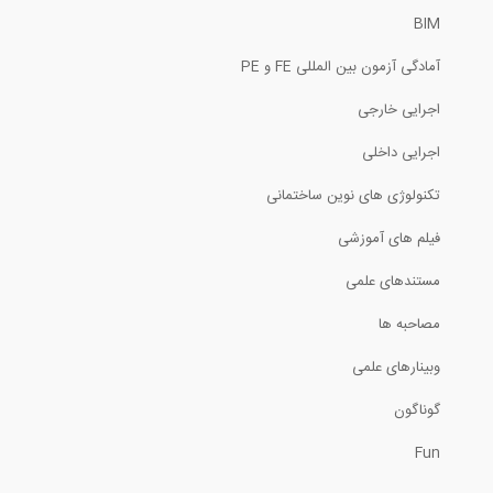
BIM
ارائه ای از دکتر محمود هریسچیان (هیئت...
آمادگی آزمون بین المللی FE و PE
40:44
اجرایی خارجی
تحلیل سازه، روش مقطع (ترجمه و دوبله...
اجرایی داخلی
تکنولوژی های نوین ساختمانی
4:42
فیلم های آموزشی
پل بتنی با عرشه پیش تنیده و مجهز به...
مستندهای علمی
0:12
مصاحبه ها
وبینارهای علمی
تنش فون میسز چیست؟ (ترجمه و دوبله...
گوناگون
6:47
Fun
آموزش تعریف مسلح کننده در نرم افزار...