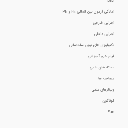
BIM
5:51
آمادگی آزمون بین المللی FE و PE
فونداسیون شناور در مقابل فونداسیون...
اجرایی خارجی
7:44
اجرایی داخلی
کاربرد بیم در ساختمان های سبز
تکنولوژی های نوین ساختمانی
فیلم های آموزشی
4:30
مستندهای علمی
انیمیشن نحوه ساخت پل
مصاحبه ها
3:05
وبینارهای علمی
بخشی از فیلم کنترل دستی طبقه نرم
گوناگون
Fun
15:00
مراحل ساخت یک ویلای شناور