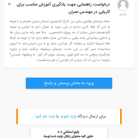
درخواست راهنمایی جهت یادگیری آموزش مناسب برای
کاریابی در مهندس عمران
2پاسخ
سلام دوستان وقتتون بخیر من فارغ التحصیل امسال عمران هستم و با توجه
به این که فعلا کاری ندارم؛ در این مورد یه سوال دارم به ایتبس و سیف
آشناهستم خیلی بیشتر از حد پروژه دانشجویی.. مثلا هم پایه سازی برش ها
و تحلیل دینامیکی بلدم یعنی ب طراحی سازه علاقه دارم اما با توجه به اینکه
فعلا نمیشه کارکرد و مطمئنا کار طراحی سازه رو به من نمیدن باید تا ازمون
محاسبات صبر کنم در این مدت، دوستان پیشنهاد میکنید متره و براورد
یادبگیرم و وقتی به حد قابل قبول رسیدم، بتونم کار کنم . یا پیشنهاد نمیدین؟
باتوجه ب این ک کار متره و کار طراحی از هم جداهست
ورود به بخش پرسش و پاسخ
برای ارسال دیدگاه
وارد شوید
یا
ثبت نام کنید
.