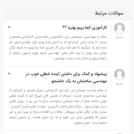
سوالات مرتبط
کارآموزی کجا بریم بهتره ؟؟
سلام به مهندسین متخصص .من دانشجوی رشته عمران کارشناسی هستم و
3پاسخ
حدود ۷۰ واحد پاس کردم.اتو کد و اکسل بلدم ونرم افزار sapرو خیلی کم
تازه دارم یاد میگیرم به نظر شما برای کار آموزی کجا برم بهتره به کدوم ارگان
دولتی برم بهتره یا برم دفتر های مهندسی کدوم بهتره ممنون میشم از
راهنماییتون و تشکر بابت سایت خودتون.
پیشنهاد و کمک برای داشتن آینده شغلی خوب در
مهندسی ساختمان به یک دانشجو
2پاسخ
با سلام خدمت دوستان من ترم اول کارشناسی عمران هستم و گرایشم به
مهندسی ساختمان هست. میخام از همین الان شروع کنم تا آینده شغلی
خوبی داشته باشم از شما دوستان درخواست دارم تا من رو در روش هایی
درس خوندن موثر ، برنامه های لازم و کاربردی ، مهارت های لازم و کاربردی ،
سایت ها و ارگان های مربوطه ، مقالات و اطلاعات پایه و مورد نیاز و هر
چیزی که بنظرتون برای من مفید و به درد بخور هست رو ممنون میشم
مشوره بدید. خیلی ممنون.