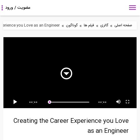
»
»
»
»
صفحه اصلی
گالری
فیلم ها
گوناگون
Experience you Love as an Engineer
4:09
0:49
1:15
Concrete that can
مدل سازی رزونانس در
کاربرد نرم افزار 3D
heal itself; saving...
ساختمان ها
Augmented Reality...
1:29
13:51
31:08
00:00
00:00
آنچه شرکت های مهندسی
ساخت عرشه بتنی پیش
آشنایی با قابلیت
باید در مورد...
تنیده و پس کشیده یک...
SeismoBatch 2018
Creating the Career Experience you Love
as an Engineer