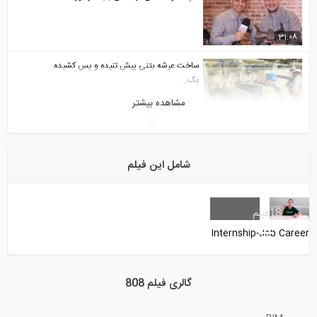
31:08
ساخت عرشه بتنی پیش تنیده و پس کشیده
یک...
مشاهده بیشتر
13:51
آشنایی با قابلیت SeismoBatch 2018
شامل این فیلم
1:29
نرم افزار DeepEX 2017 - تعامل هوشمند...
18
فیلم
Internship-Job Career
3:35
تحلیل تیرهای دارای مفصل داخلی (ترجمه و...
گالری فیلم 808