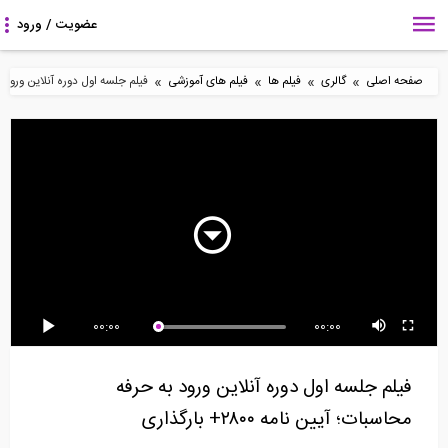
»
»
»
»
صفحه اصلی
گالری
فیلم ها
فیلم های آموزشی
فیلم جلسه اول دوره آنلاین ورود به حرفه م
5:45
6:22
3:40
ساخت یک ویلای بتن
متریال گذاری در Revit-
فاصله عمودی بار حمل
مسلح
قسمت اول
شده توسط جرثقیل از...
4:07
17:44
9:43
00:00
00:00
ساخت پله های قوسی
آنالیز طیف پاسخ در نرم
نکاتی از سازه های فضاکار
آجری (ترجمه و دوبله...
افزار ETABS 2015
از زبان...
فیلم جلسه اول دوره آنلاین ورود به حرفه
محاسبات؛ آیین نامه ۲۸۰۰+ بارگذاری