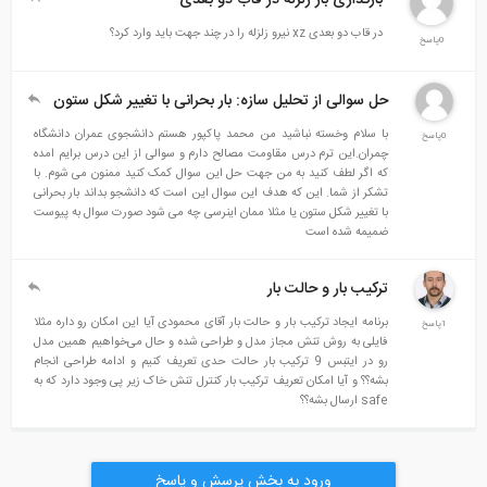
در قاب دو بعدی xz نیرو زلزله را در چند جهت باید وارد کرد؟
0پاسخ
حل سوالی از تحلیل سازه: بار بحرانی با تغییر شکل ستون
با سلام وخسته نباشید من محمد پاکپور هستم دانشجوی عمران دانشگاه
0پاسخ
چمران.این ترم درس مقاومت مصالح دارم و سوالی از این درس برایم امده
که اگر لطف کنید به من جهت حل این سوال کمک کنید ممنون می شوم. با
تشکر از شما. این که هدف این سوال این است که دانشجو بداند بار بحرانی
با تغییر شکل ستون یا مثلا ممان اینرسی چه می شود صورت سوال به پیوست
ضمیمه شده است
ترکیب بار و حالت بار
برنامه ایجاد ترکیب بار و حالت بار آقای محمودی آیا این امکان رو داره مثلا
1پاسخ
فایلی به روش تنش مجاز مدل و طراحی شده و حال می‌خواهیم همین مدل
رو در ایتبس 9 ترکیب بار حالت حدی تعریف کنیم و ادامه طراحی انجام
بشه؟؟ و آیا امکان تعریف ترکیب بار کنترل تنش خاک زیر پی وجود دارد که به
safe ارسال بشه؟؟
ورود به بخش پرسش و پاسخ