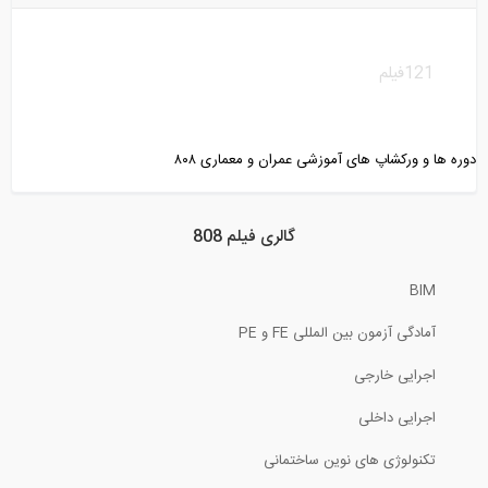
ارائه ای از دکتر محمود هریسچیان (هیئت...
121
فیلم
40:44
تحلیل سازه، روش مقطع (ترجمه و دوبله...
دوره ها و ورکشاپ های آموزشی عمران و معماری ۸۰۸
4:42
گالری فیلم 808
پل بتنی با عرشه پیش تنیده و مجهز به...
BIM
0:12
آمادگی آزمون بین المللی FE و PE
تنش فون میسز چیست؟ (ترجمه و دوبله...
اجرایی خارجی
اجرایی داخلی
6:47
تکنولوژی های نوین ساختمانی
آموزش تعریف مسلح کننده در نرم افزار...