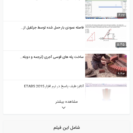
6:22
فاصله عمودی بار حمل شده توسط جرثقیل از...
5:45
ساخت پله های قوسی آجری (ترجمه و دوبله...
9:43
آنالیز طیف پاسخ در نرم افزار ETABS 2015
مشاهده بیشتر
17:44
نکاتی از سازه های فضاکار از زبان...
شامل این فیلم
4:07