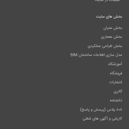
یغات در سایت
 های سایت
عمران
معماری
طراحی عملکردی
ازی اطلاعات ساختمان BIM
شگاه
گاه
رات
ی
امه
ابی و آگهی های شغلی