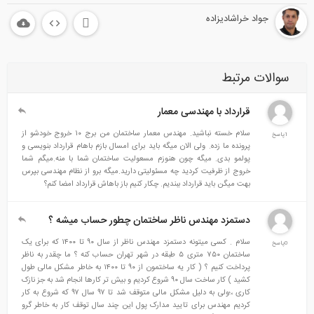
جواد خراشادیزاده
الات مرتبط
قرارداد با مهندسی معمار
سلام خسته نباشید. مهندس معمار ساختمان من برج ۱۰ خروج خودشو از
پرونده ما زده. ولی الان میگه باید برای امسال بازم باهام قرارداد بنویسی و
پولمو بدی. میگه چون هنوزم مسعولیت ساختمان شما با منه.میگم شما
خروج از ظرفیت کردید چه مسئولیتی دارید.میگه برو از نظام مهندسی بپرس
بهت میگن باید قرارداد ببندیم. چکار کنیم باز باهاش قرارداد امضا کنم؟
دستمزد مهندس ناظر ساختمان چطور حساب میشه ؟
سلام . کسی میتونه دستمزد مهندس ناظر از سال ۹۰ تا ۱۴۰۰ که برای یک
ساختمان ۷۵۰ متری ۵ طبقه در شهر تهران حساب کنه ؟ ما چقدر به ناظر
پرداخت کنیم ؟ ( کار یه ساختمون از ۹۰ تا ۱۴۰۰ به خاطر مشکل مالی طول
کشید ) کار ساخت سال ۹۰ شروع کردیم و بیش تر کارها انجام شد به جز نازک
کاری ،؛ولی به دلیل مشکل مالی متوقف شد تا ۹۷ سال ۹۷ که شروع به کار
کردیم مهندس برای تایید مدارک پول این چند سال توقف کار به خاطر گرو