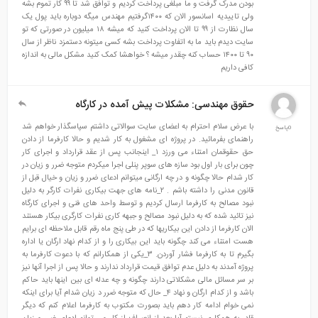
بودن مدرک گرفت و ما مبلغی پرداخت کردیم و توافق شد تا ۹۹ کار تموم بشه
ولی تاییدیه اسانسور الان که ۱۴۰۰گرفتیم مهندس میگه دوباره باید پول یک
سال نظارت از ۹۹ تا الان پرداخت کنید که میشه ۱۸ میلیون در صورتی که تو
سایت دیدم باید ما به اتفاوت پرداخت بشه کسی میتونه دستمزد ناظر از سال
۹۰ تا ۱۴۰۰ حساب کنه چقدر میشه ؟ خواهشا کمک کنید مشکل مالی به اندازه
کافی داریم
حقوق مهندسی: مشکلات پیش آمده در کارگاه
با عرض سلام احترام به اعضای سایت سوالاتی داشتم سپاسگذار خواهم شد
راهنمای بفرمائید. در پروژه ای مشغول به کار شدیم و حالا کارفرما از دادن
حق حقوقمان امتناء می ورزد ۱_ اینجانب پس از عقد قرارداد و اجرای کار
چون برای بار اول بود سازه های سوپر پنلی اجرا میکردم متوجه ضرر و زیان در
کار شدام حالا چگونه و در چه ارگانی میتوانم ادعای ضرر و زیان و خیال قبل از
قانون مدنی را داشته باشم . ۲_نامه های جهت بیکاری نفرات کارگر به دلیل
نبود مصالح به کارفرما ارسال کردیم و توسط واحد های فنی و اجرای کارگاه
نیز تائید شده که به دلیل نبود مصالح و جبهه کاری نفرات کارگری بیکار هستند
الان کارفرما از دادن این بیکاریها که در طی پنج ماه رقم قابل ملاحظه ای برایم
هست امتناء می کند چگونه باید این بیکاری را و از کدام نهاد ارگان یا اداره
بگیرم تا به کارفرما فشار آوردن. ۳_یکی از همکارانم که با دعوت کارفرما به
پروژه آمدند به دلیل عدم توافق قیمت قرارداد ندارند و حالا پس از اجرا آنها نیز
بر سر مسائل مالی مشکلاتی دارند چگونه و چه عدله ای بین اینها باید حاکم
باشد و از کدام ارگان و نهاد ۴_ حال که متوجه ضرر د زیان شدام آیا برای اینکه
نمی خوام ادامه کار دهم باید بصورت مکتوب به کارفرما اعلام کنم که دیگر