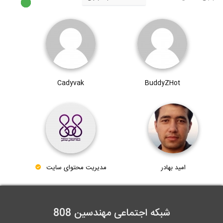
به روز رسانی نیروهای فایل فونداسیون...
Cadyvak
BuddyZHot
امید بهادر
مدیریت محتوای سایت
شبکه اجتماعی مهندسین 808