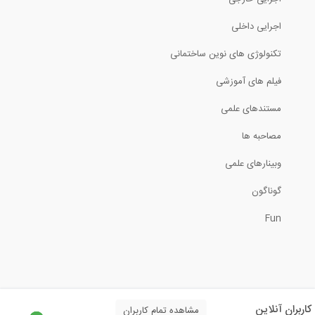
اجرایی داخلی
1
تکنولوژی های نوین ساختمانی
وبینار جلسه شبیه سازی انرژی ساختمان با...
فیلم های آموزشی
1
مستندهای علمی
تسلیح راه و معرفی مطالب نوین در این...
مصاحبه ها
وبینارهای علمی
77
گوناگون
آموزش تسلیح خاک- پارت اول
Fun
5
طراحی دستی ستون بتنی با استفاده از...
آنلاین
مشاهده تمام کاربران
38