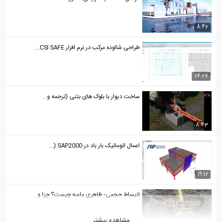
8
طراحی شالوده مرکب در نرم افزار CSI SAFE...
2
ساخت دیوار با بلوک های بتنی (ترجمه و...
8
اعمال اتوماتیک بار باد در SAP2000 (...
1
انبساط حجمی- ظاهری ماسه چیست؟ چرا و...
مشاهده بیشتر