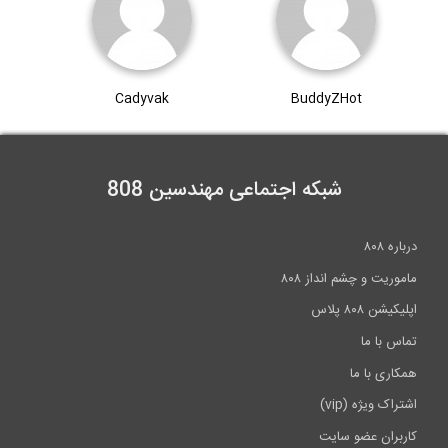
طراحی دال RCC در نرم افزار ETABS 2016-...
Cadyvak
BuddyZHot
1
شبکه اجتماعی مهندسین 808
ه ۸۰۸
وریت و چشم انداز ۸۰۸
یشن ۸۰۸ پلاس
س با ما
اری با ما
اک ویژه (vip)
بران عضو سایت