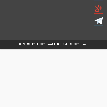
ایمیل: info civil808.com | ایمیل: saze808 gmail.com