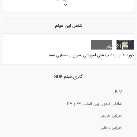
3
تعریف تکیه گاه های غیر خطی دارای المان...
شامل این فیلم
6
آموزش تسلیح خاک- پارت چهارم
121
فیلم
 و ورکشاپ های آموزشی عمران و معماری ۸۰۸
47
آنالیز کمتر از یک دقیقه ای تیر در نرم...
گالری فیلم 808
BIM
آمادگی آزمون بین المللی FE و PE
نحوه تزریق گروت در ترک افقی کف
اجرایی خارجی
4
اجرایی داخلی
محافظت از انکر بولت ها حین بتن ریزی