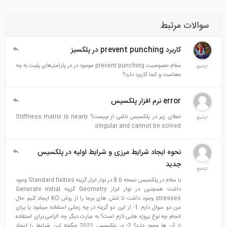
الات مرتبط
کاربرد prevent punching در پلکسیز
سلام خصوصیت prevent punching موجود در در پارامترهای پلیت به چه
معناست و کجا کاربرد دارد؟
error نرم افزار پلکسیس
خطای زیر در پلکسیس ناشی از چیست؟ Stiffness matrix is nearly
singular and cannot be solved
نحوه ایجاد شرایط مرزی و شرایط اولیه در پلکسیس
جدید
با سلام در پلکسیس نسخه 8.6 در نوار ابزار گزینه Standard fixities وجود
داشت همچنین در نوار ابزار Geometry گزینه Generate initial
stresses وجود داشت تا تنش های برجا را از روش KO ایجاد کنیم حال
من دو سوال دارم 1- از این دو گزینه در چه زمانی استفاده میشود یا برای
انجام چه نوع پروژه هایی لازم است؟ به عبارت دیگر چه الزامی برای استفاده
از آن ها وجود دارد؟ 2- در پلکسیس 2021 چگونه این شرایط را ایجاد