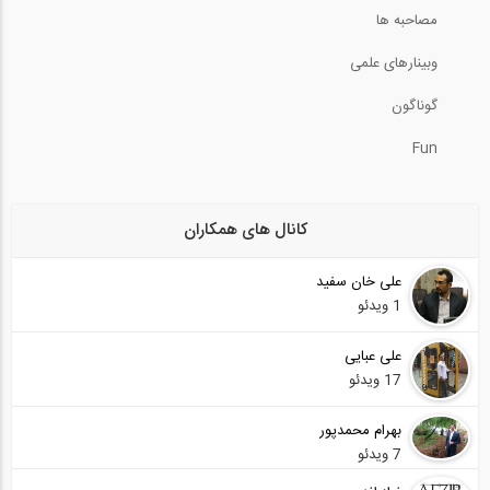
مصاحبه ها
وبینارهای علمی
گوناگون
Fun
کانال های همکاران
علی خان سفید
1 ویدئو
على عبايى
17 ویدئو
بهرام محمدپور
7 ویدئو