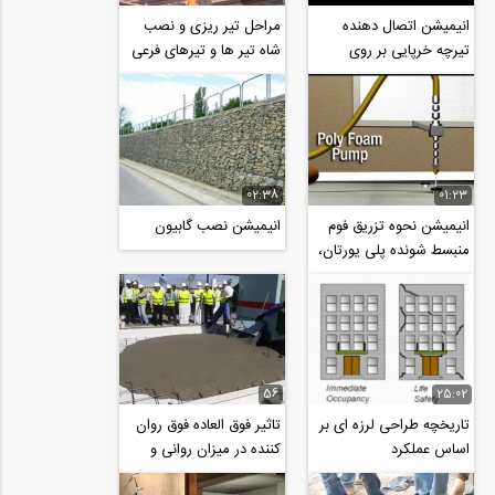
انیمیشن اتصال دهنده
مراحل تیر ریزی و نصب
تیرچه خرپایی بر روی
شاه تیر ها و تیرهای فرعی
تیرریزی های شیب بندی
در اسکلت فلزی
سقف
02:38
01:23
انیمیشن نحوه تزریق فوم
انیمیشن نصب گابیون
منبسط شونده پلی یورتان،
برای مسطح کردن و بالا
آوردن سطح...
56
25:02
تاریخچه طراحی لرزه ای بر
تاثیر فوق العاده فوق روان
اساس عملکرد
کننده در میزان روانی و
کارآیی بتن