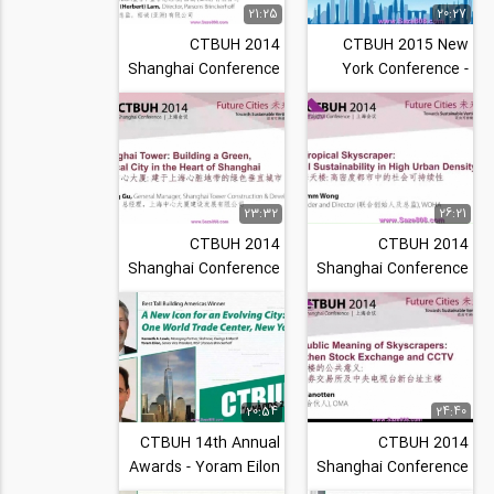
21:25
20:27
CTBUH 2014
CTBUH 2015 New
Shanghai Conference
York Conference -
- Vincent Tse &
Alexander Durst,
Herbert Lam, -
Efficient Energy
Design...
Production...
23:32
26:21
CTBUH 2014
CTBUH 2014
Shanghai Conference
Shanghai Conference
- Jianping Gu, -
- Mun Summ Wong,
Shanghai Tower-
Mun Summ Wong,
Building a Green...
WOHA The...
20:54
24:40
CTBUH 14th Annual
CTBUH 2014
Awards - Yoram Eilon
Shanghai Conference
& Kenneth Lewis, One
- David Gianotten, -