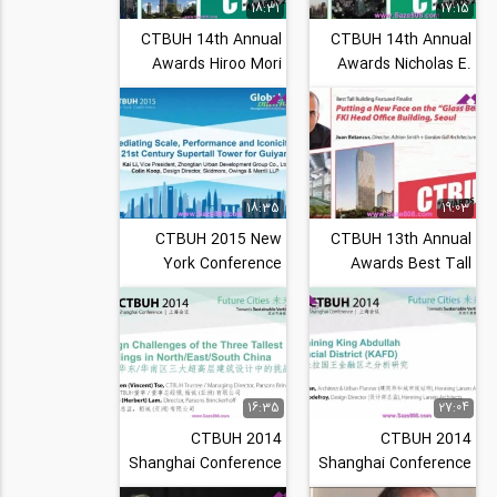
18:31
17:15
CTBUH 14th Annual
CTBUH 14th Annual
Awards Hiroo Mori
Awards Nicholas E.
Minoru Mori
Billotti Facilitating the
Transforming Cities
World’s Tallest...
with a...
18:35
19:03
CTBUH 2015 New
CTBUH 13th Annual
York Conference
Awards Best Tall
Mediating Scale,
Building Featured
Performance and
Finalist- Putting a
Iconicity A...
New...
16:35
27:04
CTBUH 2014
CTBUH 2014
Shanghai Conference
Shanghai Conference
Design Challenges
Examining King