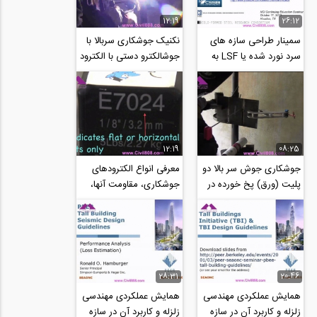
12:19
26:12
سمینار طراحی سازه های
نکنیک جوشکاری سربالا با
سرد نورد شده یا LSF به
جوشالکترو دستی با الکترود
روش DSM یا روش
7018 از طرف welding
مقاومت مستقیم، با...
tips and...
12:19
08:25
جوشکاری جوش سر بالا دو
معرفی انواع الکترودهای
پلیت (ورق) پخ خورده در
جوشکاری، مقاومت آنها،
حالت جوش سربالا با
علل نام گذاری، حالات
تکنیک از پایین...
جوشکاری، جنس...
28:31
20:46
همایش عملکردی مهندسی
همایش عملکردی مهندسی
زلزله و کاربرد آن در سازه
زلزله و کاربرد آن در سازه