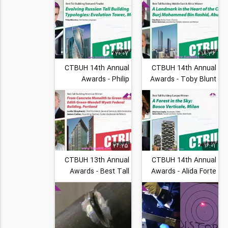
World Trade...
The Public Meaning
of...
20:07
18:36
CTBUH 14th Annual
CTBUH 14th Annual
Awards - Philip
Awards - Toby Blunt
Nikandrov, Evolution
& Robert Halvorson,
Tower, Evolving
Burj Mohammed
Russian...
Bin...
24:25
16:01
CTBUH 13th Annual
CTBUH 14th Annual
Awards - Best Tall
Awards - Alida Forte
Building Americas-
Catella & Stefano
Concrete Monolith
Boeri, Bosco...
to...