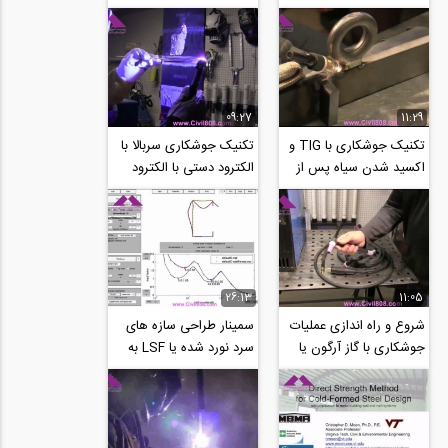
گاز محافظ بخش اول اصول
جوش پاس ریشه دو ورق
و مبانی...
پخ خورده...
09:27
11:29
تکنیک جوشکاری با TIG و
تکنیک جوشکاری سربالا با
اکسید شدن سیاه پس از
الکترود دستی با الکترود
انجام جوش از طرف
7018 و فرآیند TIG از
welding tips and...
طرف...
26:13
11:05
شروع و راه اندازی عملیات
سمینار طراحی سازه های
جوشکاری با گاز آرگون یا
سرد نورد شده یا LSF به
TIG و جوشکاری پاس
روش DSM یا روش
ریشه باز...
مقاومت مستقیم، با...