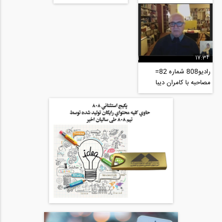
-بخش سوم-پاسخ كامران
-بخش دوم-جایگاه نقد و
ديبا به نقد بهرام...
منتقد در معماری
17:34
رادیو808 شماره 82=
مصاحبه با کامران دیبا
-بخش اول- نگهداری از آثار
ملی یا تخریب؟