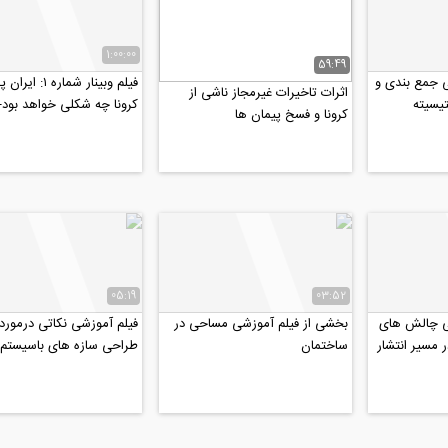
1:00:00
59:49
ی جمع بندی و
فیلم وبینار شماره ۱:
اثرات تاخیرات غیرمجاز ناشی از
یسیته
کرونا چه شکلی خواهد بود-
کرونا و فسخ پیمان ها
این شماره:...
05:19
03:52
ی چالش های
بخشی از فیلم آموزشی مساحی در
فیلم آموزشی نکاتی درمورد
مسیر انتشار
ساختمان
طراحی سازه های باسیستم
م...
دال مشبک (وافل)