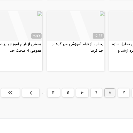
08:22
05:44
 تحليل سازه
بخشی از فیلم آموزشی میراگرها و
بخشی از فیلم آموزش رياض
ه ارشد و
جداگرها
عمومى ١- مبحث حد
7
8
9
10
11
12
…
بعدی
انتها »