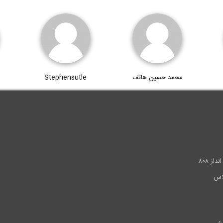
محمد حسین هاتف
Stephensutle
.
ز ۸۰۸