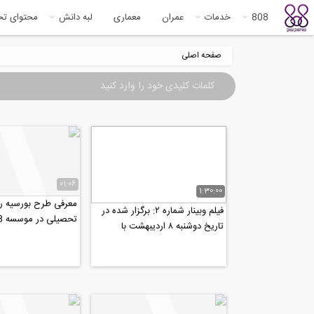
808
خدمات
عمران
معماری
لبه دانش
محتوای ت
صفحه اصلی
01:06
1:30:00
معرفی طرح بورسیه را
فیلم وبینار شماره ۲: برگزار شده در
تحصیلی در موسسه 808
تاریخ دوشنبه ۸ اردیبهشت با
موضوع: تغییر به...