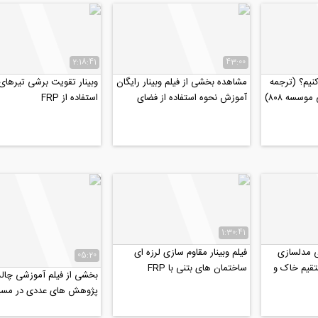
2:18:41
43:00
 کنیم؟ (ترجمه
مشاهده بخشی از فیلم وبینار رایگان
وبینار تقویت برشی تیرهای 
سسه ۸۰۸)
آموزش نحوه استفاده از فضای
استفاده از FRP
آنلاین برای توسعه...
1:30:41
ی مدلسازی
فیلم وبینار مقاوم سازی لرزه ای
05:20
قیم خاک و
ساختمان های بتنی با FRP
بخشی از فیلم آموزشی چا
پژوهش های عددی در مسیر 
مقاله موفق، قسمت اول...