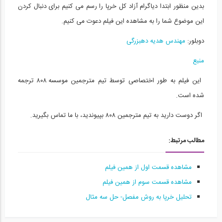
بدین منظور ابتدا
دیاگرام آزاد کل خرپا را رسم می کنیم برای دنبال کردن
محاسبه خیز در تیرها به روش انتگرال...
15
این موضوع شما را به مشاهده این فیلم دعوت می کنیم.
11:38
دوبلور:
مهندس هدیه دهبزرگی
محاسبه خیز در تیرها به روش انتگرال گیری...
منبع
16
این فیلم به طور اختصاصی توسط تیم مترجمین موسسه ۸۰۸ ترجمه
04:42
شده است.
تحلیل تیرها تحت بارهای گسترده مختلف-...
17
اگر دوست دارید به تیم مترجمین ۸۰۸ بپیوندید، با ما تماس بگیرید.
10:58
مطالب مرتبط:
روش نیرو- قسمت دوم (ترجمه و دوبله...
18
مشاهده قسمت اول از همین فیلم
مشاهده قسمت سوم از همین فیلم
11:37
تحلیل خرپا به روش مفصل- حل سه مثال
تحلیل تیرها تحت بارهای گسترده مختلف-...
19