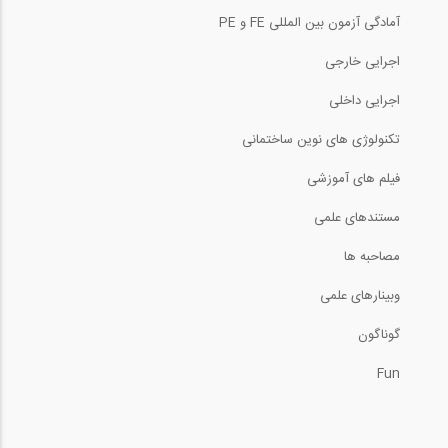
33
آمادگی آزمون بین المللی FE و PE
05:51
10:23
اجرایی خارجی
تحلیل تیرهای معین استاتیکی (ترجمه و...
تئوری های شکست (ترجمه و دوبله اختصاصی...
اجرایی داخلی
34
تکنولوژی های نوین ساختمانی
08:30
14:07
فیلم های آموزشی
خیز در تیرها- رسم منحنی الاستیک (ترجمه...
ترسیم خط تاثیر در خرپاها (ترجمه و...
35
مستندهای علمی
09:25
9:35
مصاحبه ها
پایداری و معینی در خرپاها (ترجمه و...
وبینارهای علمی
طراحی شالوده و مهارها در نرم افزار IDEA...
36
گوناگون
19:32
52:32
Fun
روش شیب افت- قسمت چهارم لنگر گیردار...
طراحی یک ساختمان اداری فولادی در SAP...
37
08:07