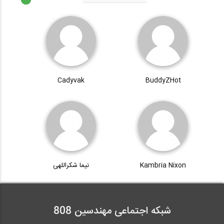
Cadyvak
BuddyZHot
Kambria Nixon
نیما شکراللهی
شبکه اجتماعی مهندسین 808