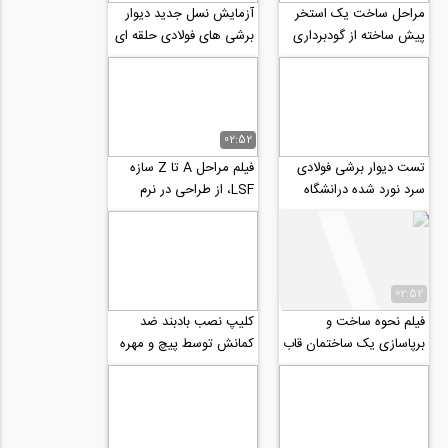
مراحل ساخت یک استخر
آزمایش نسل جدید دیوار
پیش ساخته از گودبرداری
برشی های فولادی حلقه ای
تا آب اندازی
شکل با کارایی بالاتر نسبت
به...
02:52
تست دیوار برشی فولادی
فیلم مراحل A تا Z سازه
سرد نورد شده درانشگاه
LSF، از طراحی در نرم
برکلی امریکا
افزار، سایز بندی، فرمان به
دستگاه و...
02:52
فیلم نحوه ساخت و
کلیپ نصب بادبند ضد
برپاسازی یک ساختمان قاب
کمانش توسط پیچ و مهره
فولادی سبم LSF دو طبقه
در لس آنجلس