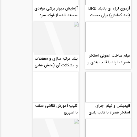
آزمون لرزه ای بادبند BRB
آزمایش دیوار برشی فولادی
(ضد کمانش) برای صحت
ساخته شده از فولاد سرد
سنجی عملکرد
نورد شده CFS
فیلم ساخت اصولی استخر
بلند مرتبه سازی و معضلات
همراه با پله با قالب بندی و
و مشکلات آن (بخش هایی
بتن ریزی
از مصاحبه رادیو808 با
جناب دکتر...
انیمیشن و فیلم اجرای
کلیپ آموزش نقاشی سقف
استخر همراه با قالب بندی
با اسپری
و آرماتورگذاری