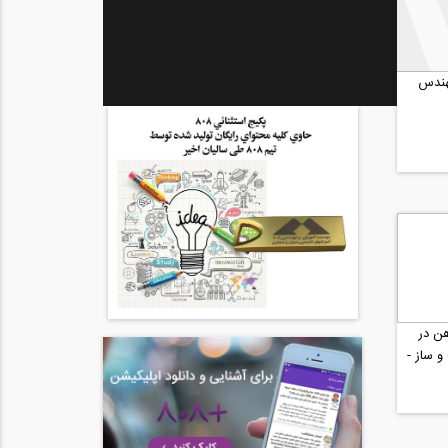
هندس
هن در
و ساز -