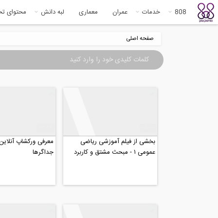
808
خدمات
عمران
معماری
لبه دانش
محتوای ت
صفحه اصلی
03:24
05:00
بخشی از فیلم آموزشی رياضى
معرفی ورکشاپ آنلاین 
عمومى ١ - مبحث مشتق و کاربرد
جداگرها
مشتق