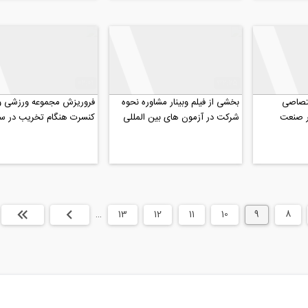
02:01
32:25
ختصاصی
بخشی از فیلم وبينار مشاوره نحوه
فروریزش مجموعه ورزشی و
ر صنعت
شركت در آزمون های بين المللی
کنسرت هنگام تخریب در س
ه در...
FE/PE
پترزبورگ
8
9
10
11
12
13
…
بعدی
انتها »