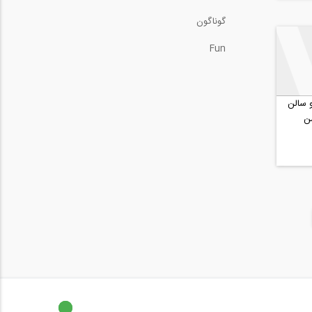
گوناگون
Fun
 سالن
ن