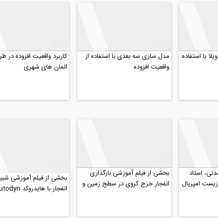
01:34
02:28
ا با استفاده
مدل سازی سه بعدی با استفاده از
کاربرد واقعیت افزوده در ط
واقعیت افزوده
المان های شهری
05:19
03:52
دنی، استاد
بخشی از فیلم آموزشی بارگذاری
بخشی از فیلم آموزشی شبی
یست امپریال
انفجار خرج کروی در سطح زمین و
تاثیرش بر روی تونل...
هوا و سطح زمین (...