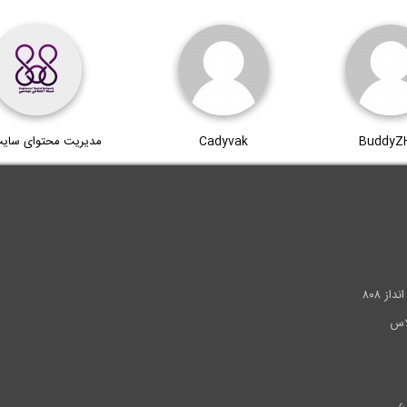
BuddyZ
Cadyvak
مدیریت محتوای سای
.
ز ۸۰۸