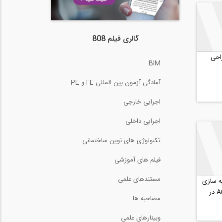
گالری فیلم 808
راحی
BIM
آمادگی آزمون بین المللی FE و PE
اجرایی خارجی
اجرایی داخلی
تکنولوژی های نوین ساختمانی
فیلم های آموزشی
مستندهای علمی
ه سازی
انفجار با هایدروکد Autodyn در
مصاحبه ها
وبینارهای علمی