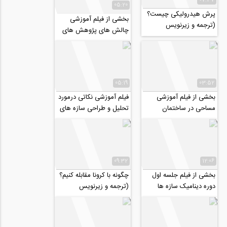
05:20
پرش هیدرولیکی چیست؟
بخشی از فیلم آموزشی
(ترجمه و زیرنویس
چالش های پژوهش های
اختصاصی موسسه ۸۰۸)
عددی در مسیر انتشار مقاله
موفق (قسمت دوم...
05:19
03:52
بخشی از فیلم آموزشی
فیلم آموزشی نکاتی درمورد
مساحی در ساختمان
تحلیل و طراحی سازه های
باسیستم سقف دال مشبک
(وافل)
09:32
12:06
بخشی از فیلم جلسه اول
چگونه با کرونا مقابله کنیم؟
دوره دینامیک سازه ها
(ترجمه و زیرنویس
(آمادگی کنکور دکتری
اختصاصی موسسه ۸۰۸)
عمران ۹۹)