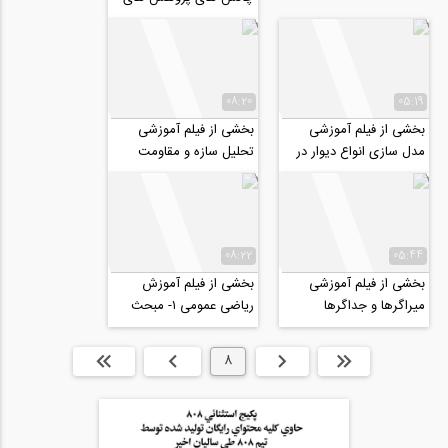
عددی در مسیر انتشار مقاله
موفق، قسمت اول...
08:20
05:19
بخشی از فیلم آموزشی
بخشی از فیلم آموزشی
مدل سازی انواع دیوار در
تحليل سازه و مقاومت
آباکوس (دیوار مصالح
مصالح (ويژه ارشد و دكتری
بنایی)
عمران ٩٩)
08:22
05:44
بخشی از فیلم آموزشی
بخشی از فیلم آموزش
میراگرها و جداگرها
رياضى عمومى ١- مبحث
حد
ابتدا
قبلی
8
بعدی
انتها »