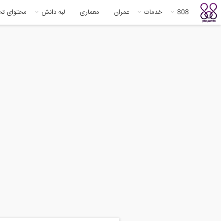
808
خدمات
عمران
معماری
لبه دانش
محتوای ت