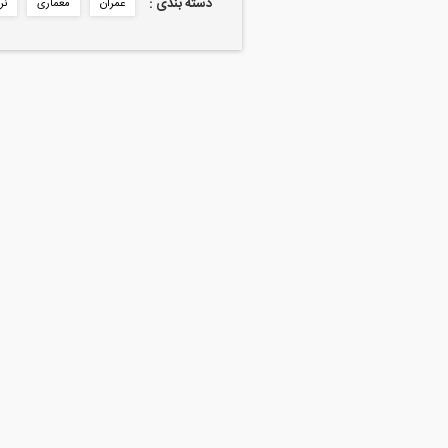
دسته بندی :
عمران
معماری
نر