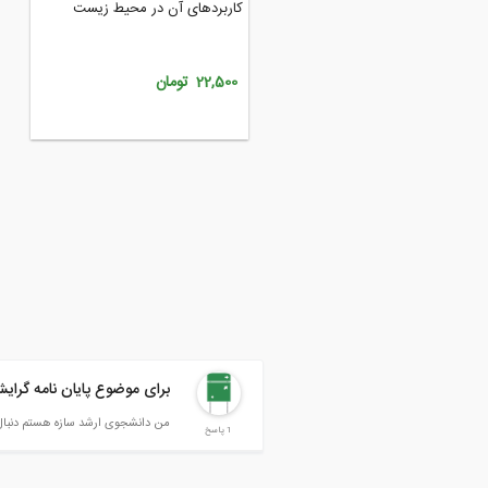
تصمیم گیری مکانی وب مبنا Web
کاربردهای آن در محیط زیست
مهندسی عمران
30, تومان
22,500 تومان
نا موجود
برای موضوع پایان نامه گرایش سازه م
من دانشجوی ارشد سازه هستم دنبال یه موضوع واسه پای
1 پاسخ