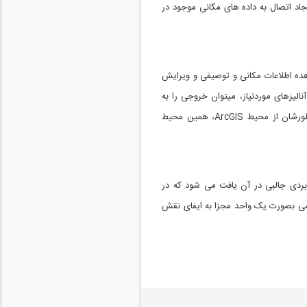
جاد اتصال به داده های مکانی موجود در
یار کاربر خود قرار میدهد، امکان مشاهده اطلاعات مکانی و توصیفی و ویرایش
نالیزهای موردنیاز، میتوان خروجی را به
اشکال مختلف و در قسمت Layout View ایجاد نمود. اکثر کاربران نیز این بخش از نرم افزار را بخش اصلی دانسته و منظورشان از محیط ArcGIS، همین محیط
ربردی جالبی در آن یافت می شود که در
 و بصورت هوشمندانه ای گلچین شده اند. ArcToolbox در نسخه های قدیمی بصورت یک واحد مجزا به ایفای نقش