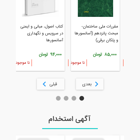
کتاب راهنمای جا
مقررات ملی ساختمان-
کتاب اصول، مبانی و ایمنی
آسانسور و پله برقی
مبحث پانزدهم (آسانسورها
در سرویس و نگهداری
و پلکان برقی)
آسانسورها
198,000 تومان
85,000 تومان
94,000 تومان
نا موجود
نا موجود
بعدی
قبلی
آگهی استخدام