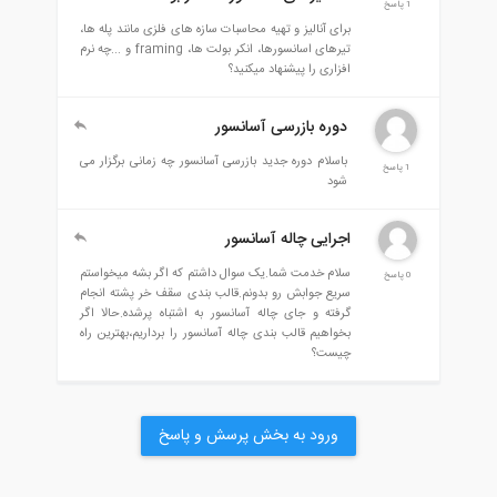
1 پاسخ
برای آنالیز و تهیه محاسبات سازه های فلزی مانند پله ها،
تیرهای اسانسورها، انکر بولت ها، framing و ...چه نرم
افزاری را پیشنهاد میکنید؟
دوره بازرسی آسانسور
باسلام دوره جدید بازرسی آسانسور چه زمانی برگزار می
1 پاسخ
شود
اجرایی چاله آسانسور
سلام خدمت شما.یک سوال داشتم که اگر بشه میخواستم
0 پاسخ
سریع جوابش رو بدونم.قالب بندی سقف خر پشته انجام
گرفته و جای چاله آسانسور به اشتباه پرشده.حالا اگر
بخواهیم قالب بندی چاله آسانسور را برداریم،بهترین راه
چیست؟
ورود به بخش پرسش و پاسخ