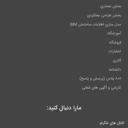
عماری
راحی عملکردی
ی اطلاعات ساختمان BIM
اه
ه
ت
ه
ی و آگهی های شغلی
مارا دنبال کنید:
 تلگرام