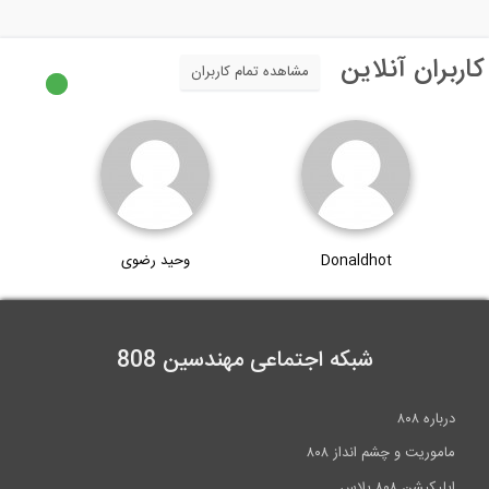
ن آنلاین
مشاهده تمام کاربران
Donaldhot
وحید رضوی
شبکه اجتماعی مهندسین 808
۸
ت و چشم انداز ۸۰۸
۸۰۸ پلاس