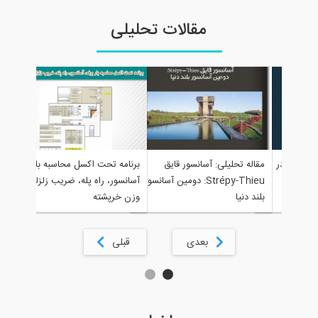
مقالات تحلیلی
مقاله تحلیلی: ا
مقاله تحلیلی: آسانسور قایق
برنامه تحت اکسل محاسبه بار برف،
ساختمان‌ ها
Strépy-Thieu: دومین آسانسور
آسانسور، راه پله، ضریب زلزله و
بلند دنیا
وزن خرپشته
بعدی
قبلی