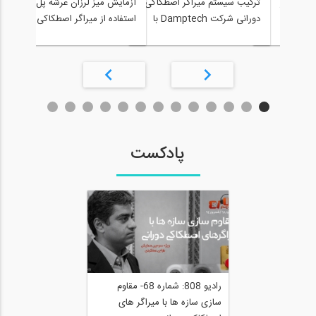
سخنرانی دکتر موید علایی در
ترکیب سیستم میراگر اصطکاکی
آزمایش میز لرزان عرشه پل با
راحی
دورانی شرکت Damptech با
استفاده از میراگر اصطکاکی
انر
سیستم جداساز لرز ه ای
دورانی شرکت Damptech در
میر
دانشگاه کیوتو ژاپن.
amptech
پادکست
رادیو 808: شماره 68- مقاوم
سازی سازه ها با میراگر های