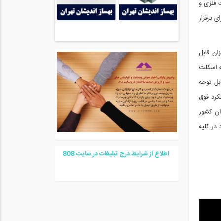
گرها اشاره کرد. میراگرهای اصطکاکی شرکت DAMPTECH از صفحات فلزی و
 برقرار
ان قابل
ه اسکلت
بل توجه
کرد فوق
نی DAMPTECH در کشور ژاپن، به عنوان کشور
 در کلیه
اطلاع از شرایط درج تبلیغات در سایت
08
8