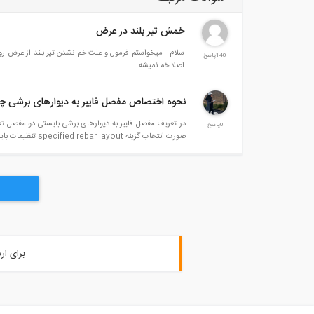
خمش تیر بلند در عرض
سلام . میخواستم فرمول و علت خم نشدن تیر بلند از عرض ر
140پاسخ
اصلا خم نمیشه
نحوه اختصاص مفصل فایبر به دیوارهای برشی چ
در تعریف مفصل فایبر به دیوارهای برشی بایستی دو مفصل ت
0پاسخ
صورت انتخاب گزینه specified rebar layout تنظیمات باید چطور تعریف شود؟
برای ار