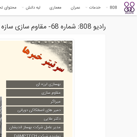
808
خدمات
عمران
معماری
لبه دانش
محتوای ت
رادیو 808: شماره 68- مقاوم سازی سازه ها با میراگر های اصطکاکی دورانی
بهسازی لرزه ای
مقاوم سازی
میراگر
دمپر های اصطکاکی دورانی
دکتر علایی
مدیر عامل شرکت بهساز اندیشان
نماینده شرکت DAMPTECH