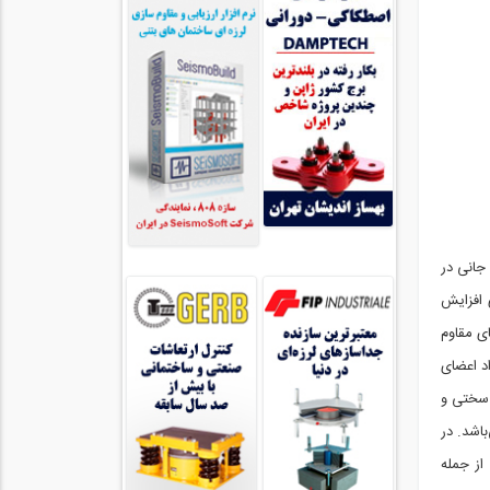
جانی در
 افزایش
ی مقاوم
اد اعضای
 سختی و
باشد. در
از جمله