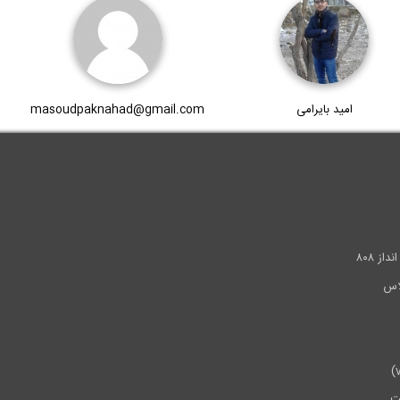
امید بایرامی
masoudpaknahad@gmail.com
.
ز ۸۰۸
ت