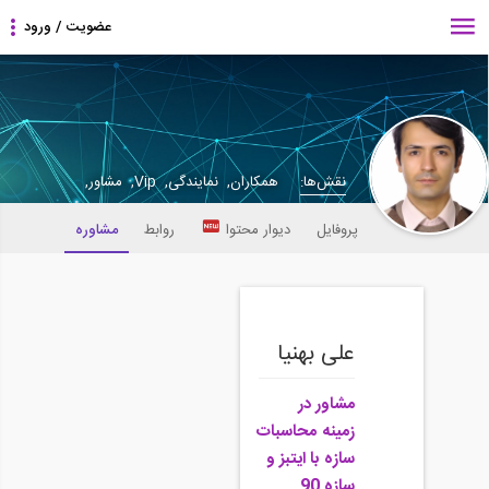
نقش‌ها:
همکاران, نمایندگی, Vip, مشاور,
پروفایل
دیوار محتوا
روابط
مشاوره
علی بهنیا
محاسبات
سازه با ایتبز و
سازه 90