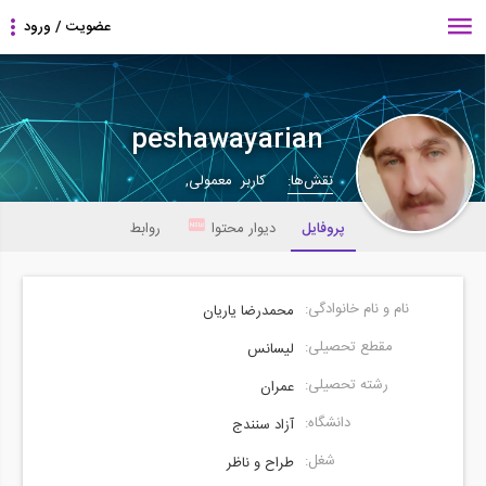
peshawayarian
نقش‌ها:
کاربر معمولی,
پروفایل
دیوار محتوا
روابط
نام و نام خانوادگی:
محمدرضا یاریان
مقطع تحصیلی:
لیسانس
رشته تحصیلی:
عمران
دانشگاه:
آزاد سنندج
شغل:
طراح و ناظر