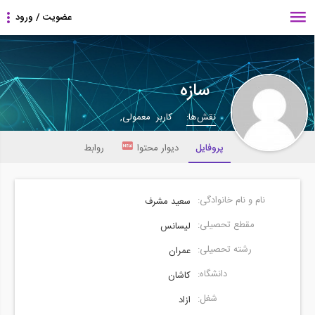
سازه
نقش‌ها:
کاربر معمولی,
پروفایل
دیوار محتوا
روابط
نام و نام خانوادگی:
سعید مشرف
مقطع تحصیلی:
لیسانس
رشته تحصیلی:
عمران
دانشگاه:
کاشان
شغل:
ازاد