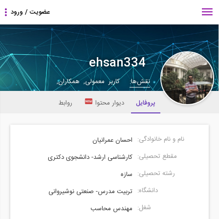
ehsan334
نقش‌ها:
کاربر معمولی, همکاران,
پروفایل
دیوار محتوا
روابط
نام و نام خانوادگی:
احسان عمرانیان
مقطع تحصیلی:
کارشناسی ارشد- دانشجوی دکتری
رشته تحصیلی:
سازه
دانشگاه:
تربیت مدرس- صنعتی نوشیروانی
شغل:
مهندس محاسب