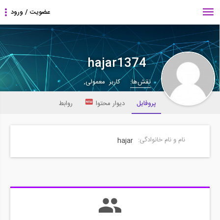
hajar1374
نقش‌ها:
کاربر معمولی,
پروفایل
دیوار محتوا
روابط
نام و نام خانوادگی:
hajar