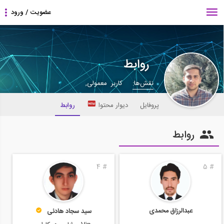
روابط
نقش‌ها:
کاربر معمولی,
پروفایل
دیوار محتوا
روابط
روابط
4
#
5
#
عبدالرزاق محمدی
سید سجاد هادئی