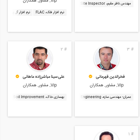
Vip, مشاور, همکاران
مهندس ناظر مقیم، Construction Site Inspector
نظارت
نرم افزار متلب، MATLAB
نرم افزار فلک، FLAC
نرم افزار آل پایل، AllPile
2
#
3
#
فخرالدین قهرمانی
علی‌سینا مباشرزاده ماهانی
Vip, مشاور, همکاران
Vip, مشاور, همکاران
عمران- مهندسی سازه، Structural Engineering
نظارت
بهسازی خاک، Soil Improvement
متره و برآورد پروژه، Project Cost Estimating
نرم افزار TS-NX
1
#