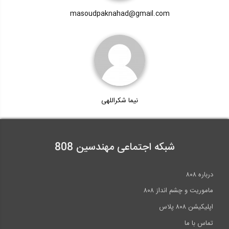
masoudpaknahad@gmail.com
نیما شکراللهی
شبکه اجتماعی مهندسین 808
درباره ۸۰۸
ماموریت و چشم انداز ۸۰۸
اپلیکیشن ۸۰۸ پلاس
تماس با ما