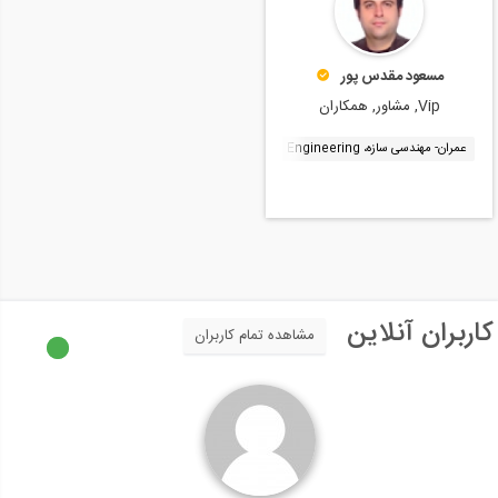
مسعود مقدس پور
Vip, مشاور, همکاران
عمران- مهندسی سازه، Structural Engineering
سرپرست کارگاه، Site Manager
مهندسی پی، g
کاربران آنلاین
مشاهده تمام کاربران