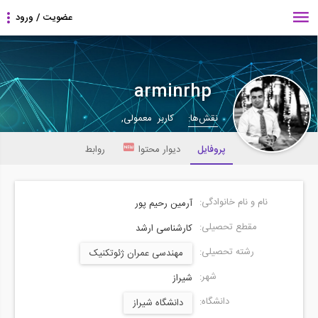
arminrhp
نقش‌ها:
کاربر معمولی,
پروفایل
دیوار محتوا
روابط
نام و نام خانوادگی:
آرمین رحیم پور
مقطع تحصیلی:
کارشناسی ارشد
رشته تحصیلی:
مهندسی عمران ژئوتکنیک
شهر:
شیراز
دانشگاه:
دانشگاه شیراز