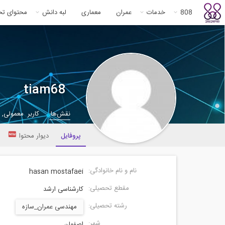
808
خدمات
عمران
معماری
لبه دانش
محتوای ت
tiam68
نقش‌ها:
کاربر معمولی,
پروفایل
دیوار محتوا
نام و نام خانوادگی:
hasan mostafaei
مقطع تحصیلی:
کارشناسی ارشد
رشته تحصیلی:
مهندسی عمران_سازه
شهر:
اصفهان