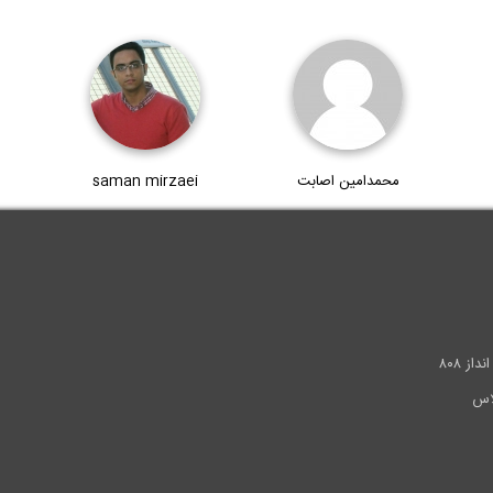
محمدامین اصابت
saman mirzaei
.
ز ۸۰۸