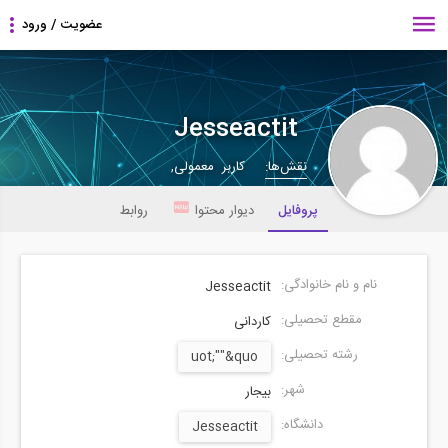
Jesseactit
نقش‌ها:
کاربر معمولی,
پروفایل
دیوار محتوا
روابط
نام و نام خانوادگی:
Jesseactit
مقطع تحصیلی:
کاردانی
رشته تحصیلی:
uot;""&quo
شهر:
بیجار
دانشگاه:
Jesseactit