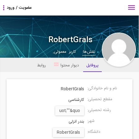
RobertGrals
نقش‌ها:
کاربر معمولی,
پروفایل
دیوار محتوا
روابط
نام و نام خانوادگی:
RobertGrals
مقطع تحصیلی:
کارشناسی
رشته تحصیلی:
uot;""&quo
شهر:
بندر انزلی
دانشگاه:
RobertGrals