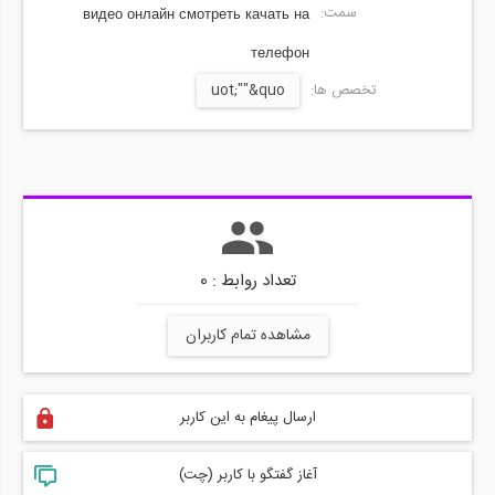
سمت:
видео онлайн смотреть качать на
телефон
تخصص ها:
uot;""&quo
تعداد روابط : 0
مشاهده تمام کاربران
ارسال پیغام به این کاربر
آغاز گفتگو با کاربر (چت)