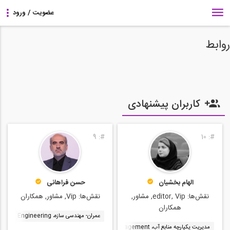
روابط
کاربران پیشنهادی
9
#:
10
#:
الهام بخشیان
حسن فراهانی
نقش‌ها:
editor, Vip, مشاور,
نقش‌ها:
Vip, مشاور, همکاران
همکاران
عمران- مهندسی سازه، Structural Engineering
مدیریت یکپارچه منابع آب، Integrated Water Resource Management
عمران- مهندسی آب، g