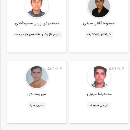
احمدرضا آقائی میبدی
محمدمهدی زارعی محمودآبادی
کارشناس ژئوتکنیک
طراح فاز یک و متخصص فاز دو معماری
55906
#
55907
#
محمدرضا امینیان
امین محمدی
طراحي سازه ها
عمران سازه