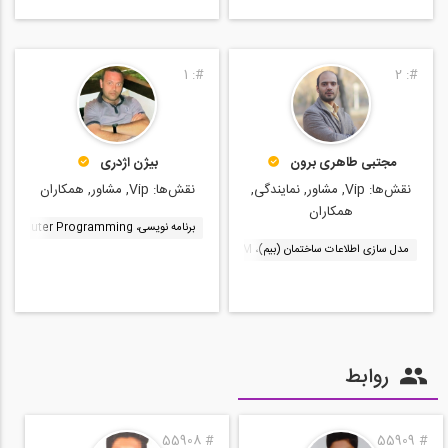
1
#:
2
#:
مجتبی طاهری برون
بیژن اژدری
نقش‌ها:
Vip, مشاور, نمایندگی,
نقش‌ها:
Vip, مشاور, همکاران
همکاران
برنامه نویسی، Computer Programming
مدل سازی اطلاعات ساختمان (بیم)، BIM
نرم افزار Autodesk Revit Structure
نرم افزار rks
روابط
55908
#
55909
#