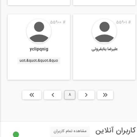
55900
#
55901
#
علیرضا بنابفروئی
yclipqnig
uot;&quot;&quot;&quo
ابتدا
قبلی
8
بعدی
انتها »
کاربران آنلاین
مشاهده تمام کاربران