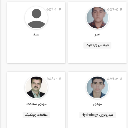
55904
#
55905
#
امیر
سید
کارشناس ژئوتکنیک
55902
#
55903
#
مهدی
مهدی سعادت
هیدرولوژی، Hydrology
مطالعات ژئوتکنیک