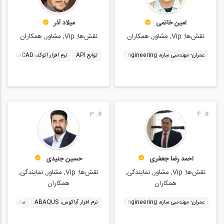
امین خاتمی
میلاد آذر
نقش‌ها:
Vip, مشاور, همکاران
نقش‌ها:
Vip, مشاور, همکاران
عمران- مهندسی سازه، Structural Engineering
توابع API
نرم افزار سیف، SAFE
نرم افزار اتوکد، AutoCAD
برنامه نویسی در
3
#:
4
#:
احمد رضا جعفری
حسین جنیدی
نقش‌ها:
Vip, مشاور, نمایندگی,
نقش‌ها:
Vip, مشاور, نمایندگی,
همکاران
همکاران
عمران- مهندسی سازه، Structural Engineering
نرم افزار آباکوس، ABAQUS
سازه های فولادی، Steel Structure
سازه های فولادی، ture