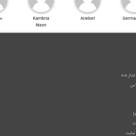
Germa
Arielset
Kambria
حم
Nixon
.
ز ۸۰۸
ت
سایت