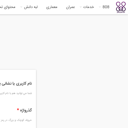
808
خدمات
عمران
معماری
لبه دانش
محتوای ت
نام کاربری یا نشانی
شما می توانید هم با نام کار
گذرواژه
*
حروف کوچک و بزرگ در رمز و