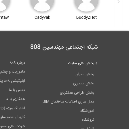
ntaw
Cadyvak
BuddyZHot
kh z
شبکه اجتماعی مهندسین 808
درباره ۸۰۸
بخش های سایت
ماموریت و چشم اندا
بخش عمران
اپلیکیشن ۸۰۸ پلاس
بخش معماری
تماس با ما
بخش طراحی عملکردی
همکاری با ما
مدل سازی اطلاعات ساختمان BIM
اشتراک ویژه (vip)
آموزشگاه
کاربران عضو سای
فروشگاه
شرکت های عضو 
انتشارات