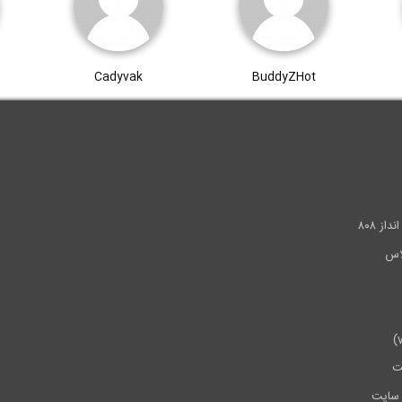
Cadyvak
BuddyZHot
.
ز ۸۰۸
ت
سایت