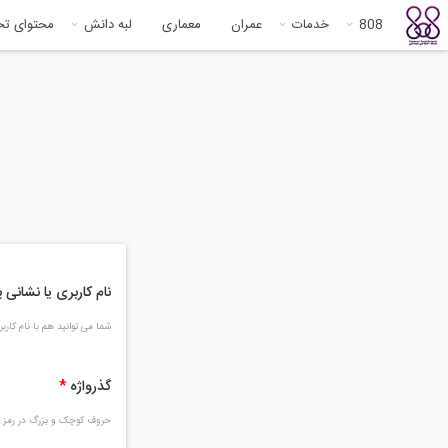
808
خدمات
عمران
معماری
لبه دانش
محتوای ت
نام کاربری یا نشانی
شما می توانید هم با نام کار
گذرواژه
*
حروف کوچک و بزرگ در رمز و